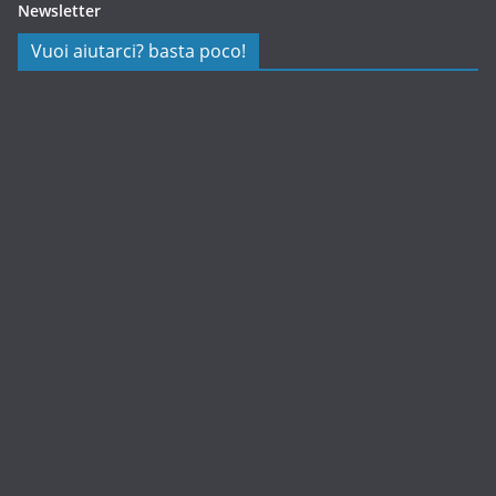
Newsletter
Vuoi aiutarci? basta poco!