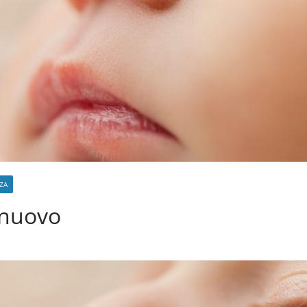
ZA
 nuovo