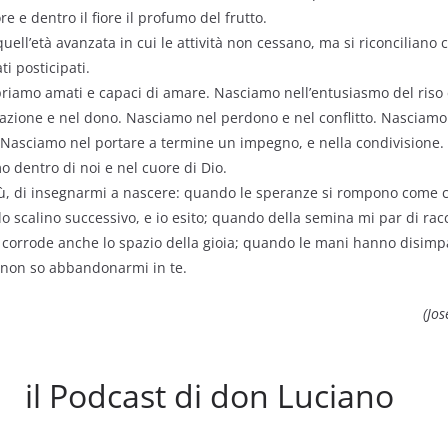
ore e dentro il fiore il profumo del frutto.
ell’età avanzata in cui le attività non cessano, ma si riconciliano co
i posticipati.
iamo amati e capaci di amare. Nasciamo nell’entusiasmo del riso e
azione e nel dono. Nasciamo nel perdono e nel conflitto. Nasciamo 
. Nasciamo nel portare a termine un impegno, e nella condivisione.
mo dentro di noi e nel cuore di Dio.
sù, di insegnarmi a nascere: quando le speranze si rompono come 
o scalino successivo, e io esito; quando della semina mi par di racco
 corrode anche lo spazio della gioia; quando le mani hanno disimp
non so abbandonarmi in te.
(Jo
il Podcast di don Luciano