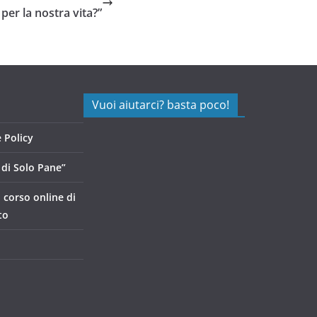
 per la nostra vita?”
Vuoi aiutarci? basta poco!
 Policy
di Solo Pane”
, corso online di
to