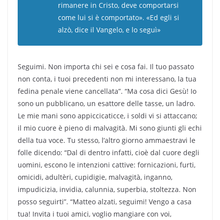
rimanere in Cristo, deve comportarsi
come lui si è comportato». «Ed egli si
alzò, dice il Vangelo, e lo seguì»
Seguimi. Non importa chi sei e cosa fai. Il tuo passato
non conta, i tuoi precedenti non mi interessano, la tua
fedina penale viene cancellata”. “Ma cosa dici Gesù! Io
sono un pubblicano, un esattore delle tasse, un ladro.
Le mie mani sono appiccicaticce, i soldi vi si attaccano;
il mio cuore è pieno di malvagità. Mi sono giunti gli echi
della tua voce. Tu stesso, l’altro giorno ammaestravi le
folle dicendo: “Dal di dentro infatti, cioè dal cuore degli
uomini, escono le intenzioni cattive: fornicazioni, furti,
omicidi, adultèri, cupidigie, malvagità, inganno,
impudicizia, invidia, calunnia, superbia, stoltezza. Non
posso seguirti”. “Matteo alzati, seguimi! Vengo a casa
tua! Invita i tuoi amici, voglio mangiare con voi,