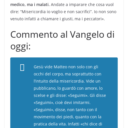
medico, ma i malati.
Andate a imparare che cosa vuol
dire: “Misericordia io voglio e non sacrifici”. Io non sono
venuto infatti a chiamare i giusti, ma i peccatori».
Commento al Vangelo di
oggi:
Gesù vide Matteo non solo con gli
occhi del corpo, ma soprattutto con
l’intuito della misericordia. Vide un
pubblicano, lo guardò con amore, lo
scelse e gli disse: «Seguimi». Gli disse
«Seguimi», cioè devi imitarmi.
«Seguimi», disse, non tanto con il
movimento dei piedi, quanto con la
pratica della vita. Infatti «chi dice di