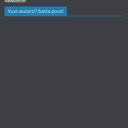
Newsletter
Vuoi aiutarci? basta poco!