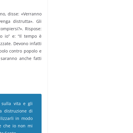
ano, disse: «Verranno
enga distrutta». Gli
ompiersi?». Rispose:
o io” e: “Il tempo è
izzate. Devono infatti
opolo contro popolo e
 saranno anche fatti
 sulla vita e gli
a distruzione di
lizzarli in modo
re che io non mi