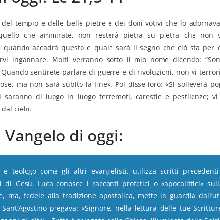
del tempio e delle belle pietre e dei doni votivi che lo adornav
 quello che ammirate, non resterà pietra su pietra che non v
quando accadrà questo e quale sarà il segno che ciò sta per c
rvi ingannare. Molti verranno sotto il mio nome dicendo: “Son
 Quando sentirete parlare di guerre e di rivoluzioni, non vi terror
se, ma non sarà subito la fine». Poi disse loro: «Si solleverà p
i saranno di luogo in luogo terremoti, carestie e pestilenze; vi
 dal cielo.
 Vangelo di oggi:
 e teologo come gli altri evangelisti, utilizza scritti precedenti
 di Gesù. Luca conosce i racconti profetici o «apocalittici» sull
 ma, fedele alla tradizione apostolica, mette in guardia dall’uti
 Sant’Agostino pregava: «Signore, nella lettura delle tue Scrittu