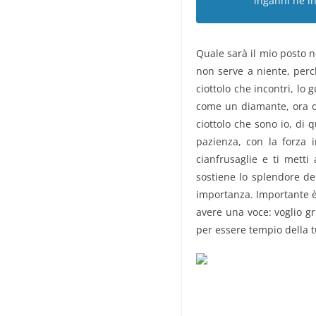
inganni né in
Quale sarà il mio posto ne
non serve a niente, perch
ciottolo che incontri, lo 
come un diamante, ora o
ciottolo che sono io, di 
pazienza, con la forza i
cianfrusaglie e ti mett
sostiene lo splendore de
importanza. Importante è 
avere una voce: voglio gri
per essere tempio della t