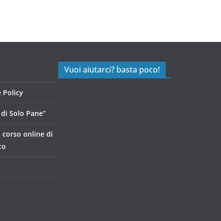
Vuoi aiutarci? basta poco!
 Policy
di Solo Pane”
, corso online di
to