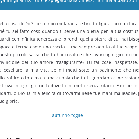
ganni gli altri». Tutto è spiegato dalla Chiesa, illuminata dallo Spir
lla casa di Dio? Lo so, non mi farai fare brutta figura, non mi fara
é tu sei fatto così: quando ti serve una pietra per la tua costruz
guardi con infinita tenerezza e lo rendi quella pietra di cui hai bi
paca e ferma come una roccia, – ma sempre adatta al tuo scopo. 
questo piccolo sasso che tu hai creato e che lavori ogni giorno con
nvincibile del tuo amore trasfigurante? Tu fai cose inaspettate, 
i a cesellare la mia vita. Se mi metti sotto un pavimento che 
llo zaffiro o in cima a una cupola che tutti guardano e ne restan
trovarmi ogni giorno là dove tu mi metti, senza ritardi. E io, per q
darti, o Dio, la mia felicità di trovarmi nelle tue mani malleabile, 
ua gloria.