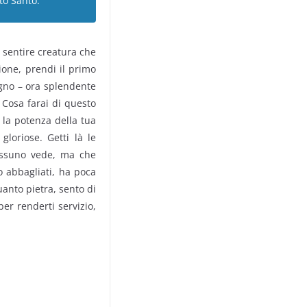
ito Santo.
i sentire creatura che
ione, prendi il primo
sogno – ora splendente
Cosa farai di questo
 la potenza della tua
gloriose. Getti là le
nessuno vede, ma che
o abbagliati, ha poca
uanto pietra, sento di
per renderti servizio,