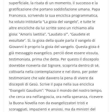
superficiale, la risata di un momento, il successo e la
gratificazione che portano soddisfazione umana. Papa
Francesco, scrivendo la sua enciclica programmatica,
ha voluto intitolarla “La gioia del vangelo”, e tutte le
altre encicliche da lui scritte sono un richiamo alla
gioia: “Amoris laetitia”, “Laudato si’”, “Gaudete et
exsultate”. Sì, la gioia della quale parla il vangelo di
Giovanni è proprio la gioia del vangelo. Questa gioia è
già messaggio evangelico, perciò deve essere vissuta,
testimoniata, prima che detta. Per questo il discepolo
dovrebbe riceverla dal Signore, scoprirla dentro di sé,
coltivarla nella contemplazione e nel dono, per poter
testimoniare che vale davvero la pena di vivere da
discepoli di Gesù. Scrive il papa nella sua enciclica
“Evangelii Gaudium”: “Possa il mondo del nostro tempo,
che cerca ora nell’angoscia, ora nella speranza, ricevere
la Buona Novella non da evangelizzatori tristi e
scoraggiati, impazienti e ansiosi, ma da ministri del