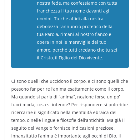
nostra fede, ma confessiamo con tutta
franchezza il tuo nome davanti agli
uomini. Tu che affidi alla nostra
debolezza l’annuncio profetico della
tua Parola, rimani al nostro fianco e
opera in noi le meraviglie del tuo
amore, perché tutti credano che tu sei
il Cristo, il Figlio del Dio vivente.
Ci sono quelli che uccidono il corpo, e ci sono quelli che
possono far perire l’anima esattamente come il corpo.
Ma quando si parla di “anima”, nozione forse un po’
fuori moda, cosa si intende? Per rispondere si potrebbe
ricercarne il significato nella mentalità ebraica del
tempo, o nelle lingue e filosofie dell’antichità. Ma già il
seguito del Vangelo fornisce indicazioni preziose.
Innanzitutto l’anima è importante agli occhi di Dio. Il