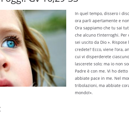
In quel tempo, dissero i dis
ora parli apertamente e non
Ora sappiamo che tu sai tut
che alcuno t’interroghi. Pe
sei uscito da Dio ». Rispose
credete? Ecco, viene l’ora, an
cui vi disperderete ciascun
lascerete solo; ma io non so
Padre è con me. Vi ho detto
abbiate pace in me. Nel mo
tribolazioni, ma abbiate cora
mondo!».
: