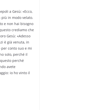
cepoli a Gesù: «Ecco,
 più in modo velato.
to e non hai bisogno
r questo crediamo che
 loro Gesù: «Adesso
zi è già venuta, in
o per conto suo e mi
no solo, perché il
 questo perché
ndo avete
ggio: io ho vinto il