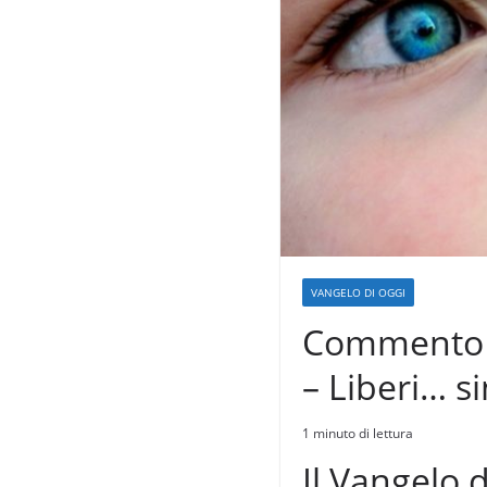
VANGELO DI OGGI
Commento a
– Liberi… s
1 minuto di lettura
Il Vangelo 