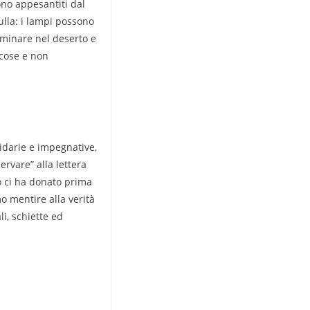
sono appesantiti dal
ulla: i lampi possono
mminare nel deserto e
 cose e non
pidarie e impegnative,
rvare” alla lettera
to ci ha donato prima
o mentire alla verità
i, schiette ed