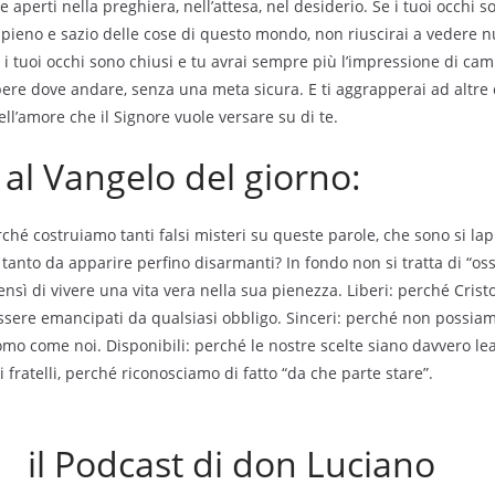
e aperti nella preghiera, nell’attesa, nel desiderio. Se i tuoi occhi 
pieno e sazio delle cose di questo mondo, non riuscirai a vedere n
a i tuoi occhi sono chiusi e tu avrai sempre più l’impressione di ca
pere dove andare, senza una meta sicura. E ti aggrapperai ad altre
ll’amore che il Signore vuole versare su di te.
l Vangelo del giorno:
rché costruiamo tanti falsi misteri su queste parole, che sono si la
anto da apparire perfino disarmanti? In fondo non si tratta di “osse
bensì di vivere una vita vera nella sua pienezza. Liberi: perché Cris
i essere emancipati da qualsiasi obbligo. Sinceri: perché non possiam
omo come noi. Disponibili: perché le nostre scelte siano davvero leal
i fratelli, perché riconosciamo di fatto “da che parte stare”.
il Podcast di don Luciano