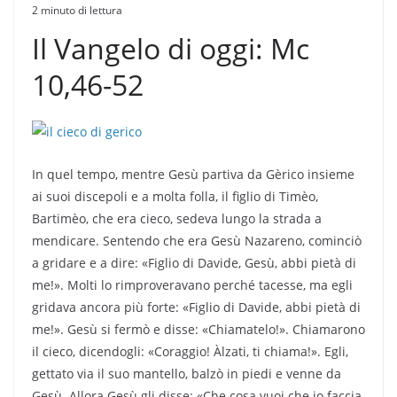
2 minuto di lettura
Il Vangelo di oggi: Mc
10,46-52
In quel tempo, mentre Gesù partiva da Gèrico insieme
ai suoi discepoli e a molta folla, il figlio di Timèo,
Bartimèo, che era cieco, sedeva lungo la strada a
mendicare. Sentendo che era Gesù Nazareno, cominciò
a gridare e a dire: «Figlio di Davide, Gesù, abbi pietà di
me!». Molti lo rimproveravano perché tacesse, ma egli
gridava ancora più forte: «Figlio di Davide, abbi pietà di
me!». Gesù si fermò e disse: «Chiamatelo!». Chiamarono
il cieco, dicendogli: «Coraggio! Àlzati, ti chiama!». Egli,
gettato via il suo mantello, balzò in piedi e venne da
Gesù. Allora Gesù gli disse: «Che cosa vuoi che io faccia