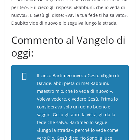
per te?». E il cieco gli rispose: «Rabbunì, che io veda di
nuovo!». E Gesù gli disse: «Va’, la tua fede ti ha salvato».
E subito vide di nuovo e lo seguiva lungo la strada.
Commento al Vangelo di
oggi:
Il cieco Bartimèo invoca Gesù: «Figlio di
Davide, abbi pietà di me! Rabbunì,
maestro mio, che io veda di nuovo!».
Voleva vedere, e vedere Gesù. Prima lo
considerava solo un uomo buono e
saggio. Gesù gli apre la vista, gli dà la
fede che salva. Bartimèo lo segue
«lungo la strada», perché lo vede come
vero Dio. Gesù dice: «Io Sono la luce