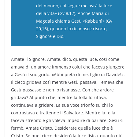
del mondo, chi segue me avrà la luce
della vita» (Gv 8,12). Anche Maria di
Màgdala chiama Gesù «Rabbunì» (Gv
20,16), quando lo riconosce risorto,
Signore e Dio.
Amate il Signore. Amate, dico, questa luce, così come
amava di un amore immenso colui che faceva giungere
a Gesù il suo grido: «Abbi pietà di me, figlio di Davide!».
Il cieco gridava così mentre Gesù passava. Temeva che
Gesù passasse e non lo risanasse. Con che ardore
gridava? Al punto che, mentre la folla lo zittiva,
continuava a gridare. La sua voce trionfò su chi lo
contrastava e trattenne il Salvatore. Mentre la folla
faceva strepito e gli voleva impedire di parlare, Gesù si
fermò. Amate Cristo. Desiderate quella luce che è
Cristo. Se quel cieco desiderò la luce fisica, quanto più