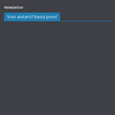
Newsletter
Vuoi aiutarci? basta poco!