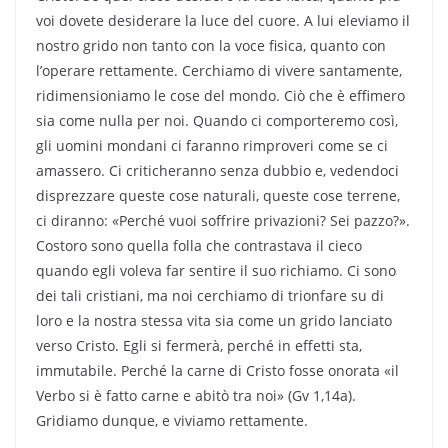
voi dovete desiderare la luce del cuore. A lui eleviamo il
nostro grido non tanto con la voce fisica, quanto con
l’operare rettamente. Cerchiamo di vivere santamente,
ridimensioniamo le cose del mondo. Ciò che è effimero
sia come nulla per noi. Quando ci comporteremo così,
gli uomini mondani ci faranno rimproveri come se ci
amassero. Ci criticheranno senza dubbio e, vedendoci
disprezzare queste cose naturali, queste cose terrene,
ci diranno: «Perché vuoi soffrire privazioni? Sei pazzo?».
Costoro sono quella folla che contrastava il cieco
quando egli voleva far sentire il suo richiamo. Ci sono
dei tali cristiani, ma noi cerchiamo di trionfare su di
loro e la nostra stessa vita sia come un grido lanciato
verso Cristo. Egli si fermerà, perché in effetti sta,
immutabile. Perché la carne di Cristo fosse onorata «il
Verbo si è fatto carne e abitò tra noi» (Gv 1,14a).
Gridiamo dunque, e viviamo rettamente.