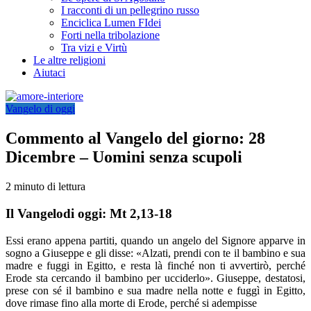
I racconti di un pellegrino russo
Enciclica Lumen FIdei
Forti nella tribolazione
Tra vizi e Virtù
Le altre religioni
Aiutaci
Vangelo di oggi
Commento al Vangelo del giorno: 28
Dicembre – Uomini senza scupoli
2 minuto di lettura
Il Vangelodi oggi: Mt 2,13-18
Essi erano appena partiti, quando un angelo del Signore apparve in
sogno a Giuseppe e gli disse: «Alzati, prendi con te il bambino e sua
madre e fuggi in Egitto, e resta là finché non ti avvertirò, perché
Erode sta cercando il bambino per ucciderlo». Giuseppe, destatosi,
prese con sé il bambino e sua madre nella notte e fuggì in Egitto,
dove rimase fino alla morte di Erode, perché si adempisse