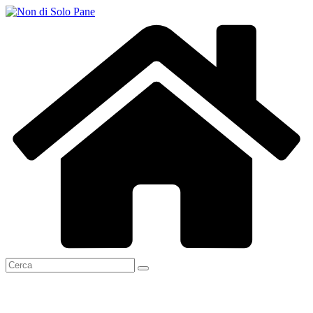
Salta
al
contenuto