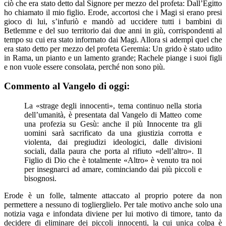
ciò che era stato detto dal Signore per mezzo del profeta: Dall’Egitto
ho chiamato il mio figlio. Erode, accortosi che i Magi si erano presi
gioco di lui, s’infuriò e mandò ad uccidere tutti i bambini di
Betlemme e del suo territorio dai due anni in giù, corrispondenti al
tempo su cui era stato informato dai Magi. Allora si adempì quel che
era stato detto per mezzo del profeta Geremia: Un grido è stato udito
in Rama, un pianto e un lamento grande; Rachele piange i suoi figli
e non vuole essere consolata, perché non sono più.
Commento al Vangelo di oggi:
La «strage degli innocenti», tema continuo nella storia
dell’umanità, è presentata dal Vangelo di Matteo come
una profezia su Gesù: anche il più Innocente tra gli
uomini sarà sacrificato da una giustizia corrotta e
violenta, dai pregiudizi ideologici, dalle divisioni
sociali, dalla paura che porta al rifiuto «dell’altro». Il
Figlio di Dio che è totalmente «Altro» è venuto tra noi
per insegnarci ad amare, cominciando dai più piccoli e
bisognosi.
Erode è un folle, talmente attaccato al proprio potere da non
permettere a nessuno di toglierglielo. Per tale motivo anche solo una
notizia vaga e infondata diviene per lui motivo di timore, tanto da
decidere di eliminare dei piccoli innocenti, la cui unica colpa è