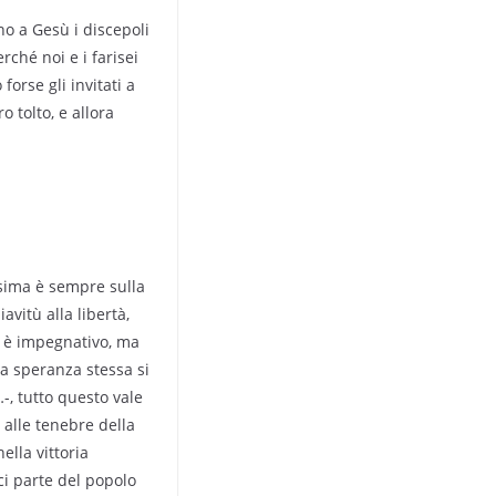
no a Gesù i discepoli
rché noi e i farisei
orse gli invitati a
 tolto, e allora
esima è sempre sulla
vitù alla libertà,
 è impegnativo, ma
a speranza stessa si
…-, tutto questo vale
 alle tenebre della
ella vittoria
ci parte del popolo