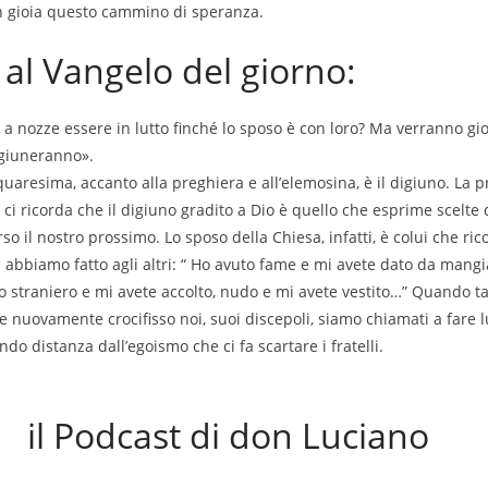
on gioia questo cammino di speranza.
l Vangelo del giorno:
ti a nozze essere in lutto finché lo sposo è con loro? Ma verranno g
digiuneranno».
uaresima, accanto alla preghiera e all’elemosina, è il digiuno. La pr
 ci ricorda che il digiuno gradito a Dio è quello che esprime scelte 
so il nostro prossimo. Lo sposo della Chiesa, infatti, è colui che ri
abbiamo fatto agli altri: “ Ho avuto fame e mi avete dato da mangi
o straniero e mi avete accolto, nudo e mi avete vestito…” Quando ta
 e nuovamente crocifisso noi, suoi discepoli, siamo chiamati a fare l
ndo distanza dall’egoismo che ci fa scartare i fratelli.
il Podcast di don Luciano