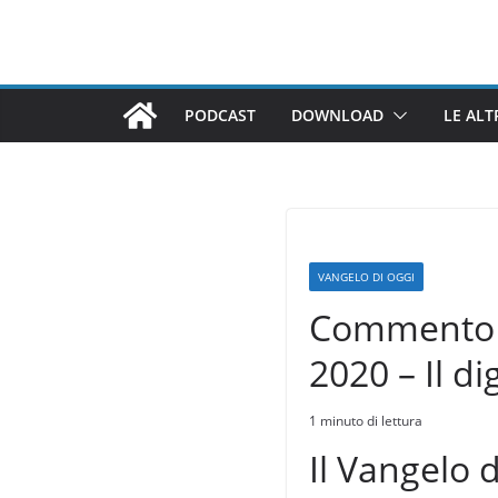
Salta
al
contenuto
PODCAST
DOWNLOAD
LE ALT
VANGELO DI OGGI
Commento a
2020 – Il d
1 minuto di lettura
Il Vangelo d