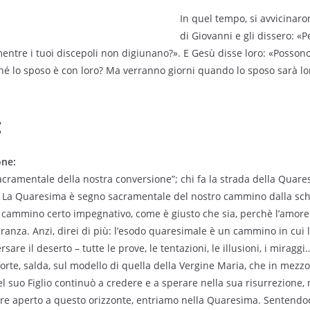
In quel tempo, si avvicinaro
di Giovanni e gli dissero: «Pe
entre i tuoi discepoli non digiunano?». E Gesù disse loro: «Possono f
ché lo sposo è con loro? Ma verranno giorni quando lo sposo sarà loro
:
one:
cramentale della nostra conversione”; chi fa la strada della Quar
. La Quaresima è segno sacramentale del nostro cammino dalla schia
cammino certo impegnativo, come è giusto che sia, perchè l’amore
nza. Anzi, direi di più: l’esodo quaresimale è un cammino in cui l
rsare il deserto – tutte le prove, le tentazioni, le illusioni, i miraggi
orte, salda, sul modello di quella della Vergine Maria, che in mezzo
 suo Figlio continuò a credere e a sperare nella sua risurrezione, n
ore aperto a questo orizzonte, entriamo nella Quaresima. Sentendo