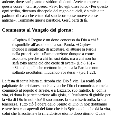
ardente, dove sarà pianto e stridore di denti. Avete compreso tutte
queste cose?». Gli risposero: «Sì». Ed egli disse loro: «Per questo
ogni scriba, divenuto discepolo del regno dei cieli, è simile a un
padrone di casa che estrae dal suo tesoro cose nuove e cose
antiche». Terminate queste parabole, Gesù partì di là.
Commento al Vangelo del giorno:
«Capire» il Regno è un dono concesso da Dio a chi è
disponibile all’ascolto della sua Parola. «Capire»
include il significato di accettare, di attuare la Parola
nella propria vita: «Fate attenzione dunque a come
ascoltate, perché a chi ha sarà dato, ma a chi non ha
sarà tolto anche ciò che crede di avere» (Lc 8,18) –
«Siate di quelli che mettono in pratica la Parola e non
soltanto ascoltatori, illudendo voi stessi » (Gc 1,22).
La festa di santa Marta ci ricorda che Dio è vita. La realtà più
palpitante del cristianesimo è la vita che Dio ci comunica, come la
comunicò al popolo d’Israele, e a Lazzaro, suo fratello. E, con la
vita, ci dona la partecipazione alla gioia, all’esultanza di giubilo per
la vita di Dio in noi, cioè il suo amore, la sua misericordia, la sua
tenerezza. Tutto ciò è opera dello Spirito di Dio in noi: dobbiamo
essere ben consapevoli del fatto che è lo Spirito colui che dà la vita,
colui che la sostiene e la rinvigorisce giorno dopo giorno. Quale