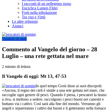
I racconti di un pellegrino russo
Enciclica Lumen FIdei
Forti nella tribolazione
Tra vizi e Virtù
Le altre religioni
Aiutaci
Vangelo di oggi
Commento al Vangelo del giorno – 28
Luglio – una rete gettata nel mare
2 minuto di lettura
Il Vangelo di oggi: Mt 13, 47-53
In quel tempo Gesù disse ai suoi discepoli:
«Ancora, il regno dei cieli è simile a una rete gettata nel mare, che
raccoglie ogni genere di pesci. Quando è piena, i pescatori la tirano
a riva, si mettono a sedere, raccolgono i pesci buoni nei canestri e
buttano via i cattivi. Così sarà alla fine del mondo. Verranno gli
angeli e separeranno i cattivi dai buoni e li getteranno nella fornace