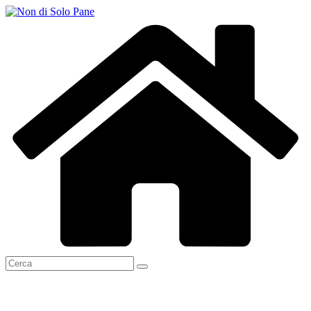
Salta
al
contenuto