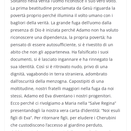
Soltanto nella verità l’uomo riconosce il suo vero volto.
La prima beatitudine proclamata da Gesù riguarda la
povertà proprio perché illumina il volto umano con i
bagliori della verità. La grande fuga dell’uomo dalla
presenza di Dio è iniziata perché Adamo non ha voluto
riconoscere una dipendenza, la propria povertà; ha
pensato di essere autosufficiente, si è rivestito di un
abito che non gli apparteneva. Ha falsificato i suoi
documenti, si è lasciato ingannare e ha rinnegato la
sua identità. Così si è ritrovato nudo, privo di una
dignità, vagabondo in terra straniera, adombrato
dall’oscurità della menzogna. Capostipiti di una
moltitudine, nostri fratelli maggiori nella fuga da noi
stessi, Adamo ed Eva diventano i nostri progenitori.
Ecco perché ci rivolgiamo a Maria nella “Salve Regina”
presentandogli la nostra vera carta d’identità: “Noi esuli
figli di Eva”. Per ritornare figli, per eludere i Cherubini
che custodiscono l’accesso al giardino perduto,