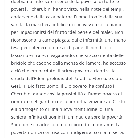
dobbiamo indossare i cenci della povertà, di tutte le
povertà. I cherubini hanno visto, nella notte dei tempi,
andarsene dalla casa paterna l’uomo tronfio della sua
vanità, la maschera infelice di chi aveva teso la mano
per impadronirsi del frutto “del bene e del male”. Non
riconoscono la carne piagata dalle infermità, una mano
tesa per chiedere un tozzo di pane. Il mendico lo
lasciano entrare, il vagabondo, che si accontenta delle
briciole che cadono dalla mensa dell’amore, ha accesso
a ciò che era perduto. Il primo povero a riaprirci la
strada dell’Eden, preludio del Paradiso Eterno, è stato
Gesù. Il Dio fatto uomo, il Dio povero, ha confuso i
Cherubini dando così la possibilità all’uomo povero di
rientrare nel giardino della perpetua giovinezza. Cristo
è il primogenito di una nuova moltitudine, di una
schiera infinita di uomini illuminati da sorella povertà.
Sarà bene chiarire subito un concetto importante. La
povertà non va confusa con l’indigenza, con la miseria.