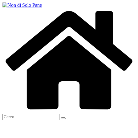
Salta
al
contenuto