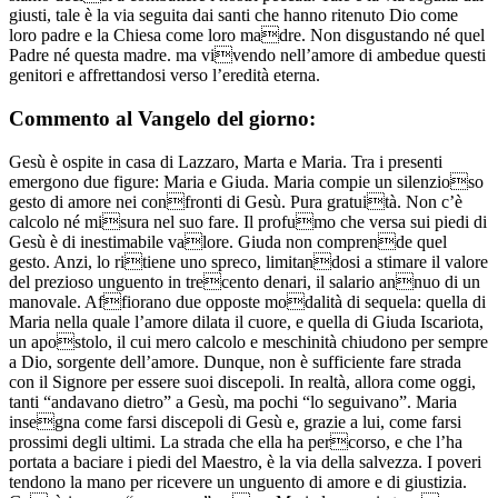
giusti, tale è la via seguita dai santi che hanno ritenuto Dio come
loro padre e la Chiesa come loro madre. Non disgustando né quel
Padre né questa madre. ma vivendo nell’amore di ambedue questi
genitori e affrettandosi verso l’eredità eterna.
Commento al Vangelo del giorno:
Gesù è ospite in casa di Lazzaro, Marta e Maria. Tra i presenti
emergono due figure: Maria e Giuda. Maria compie un silenzioso
gesto di amore nei confronti di Gesù. Pura gratuità. Non c’è
calcolo né misura nel suo fare. Il profumo che versa sui piedi di
Gesù è di inestimabile valore. Giuda non comprende quel
gesto. Anzi, lo ritiene uno spreco, limitandosi a stimare il valore
del prezioso unguento in trecento denari, il salario annuo di un
manovale. Affiorano due opposte modalità di sequela: quella di
Maria nella quale l’amore dilata il cuore, e quella di Giuda Iscariota,
un apostolo, il cui mero calcolo e meschinità chiudono per sempre
a Dio, sorgente dell’amore. Dunque, non è sufficiente fare strada
con il Signore per essere suoi discepoli. In realtà, allora come oggi,
tanti “andavano dietro” a Gesù, ma pochi “lo seguivano”. Maria
insegna come farsi discepoli di Gesù e, grazie a lui, come farsi
prossimi degli ultimi. La strada che ella ha percorso, e che l’ha
portata a baciare i piedi del Maestro, è la via della salvezza. I poveri
tendono la mano per ricevere un unguento di amore e di giustizia.