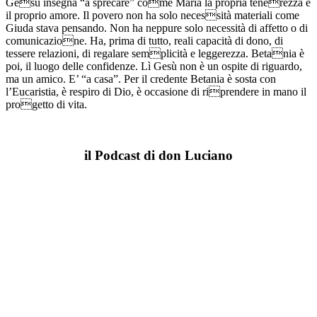
Gesù insegna “a sprecare” come Maria la propria tenerezza e
il proprio amore. Il povero non ha solo necessità materiali come
Giuda stava pensando. Non ha neppure solo necessità di affetto o di
comunicazione. Ha, prima di tutto, reali capacità di dono, di
tessere relazioni, di regalare semplicità e leggerezza. Betania è
poi, il luogo delle confidenze. Lì Gesù non è un ospite di riguardo,
ma un amico. E’ “a casa”. Per il credente Betania è sosta con
l’Eucaristia, è respiro di Dio, è occasione di riprendere in mano il
progetto di vita.
il Podcast di don Luciano