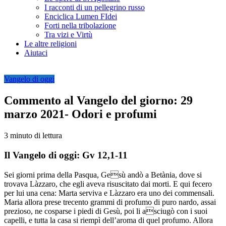
I racconti di un pellegrino russo
Enciclica Lumen FIdei
Forti nella tribolazione
Tra vizi e Virtù
Le altre religioni
Aiutaci
Vangelo di oggi
Commento al Vangelo del giorno: 29
marzo 2021- Odori e profumi
3 minuto di lettura
Il Vangelo di oggi: Gv 12,1-11
Sei giorni prima della Pasqua, Gesù andò a Betània, dove si
trovava Làzzaro, che egli aveva risuscitato dai morti. E qui fecero
per lui una cena: Marta serviva e Làzzaro era uno dei commensali.
Maria allora prese trecento grammi di profumo di puro nardo, assai
prezioso, ne cosparse i piedi di Gesù, poi li asciugò con i suoi
capelli, e tutta la casa si riempì dell’aroma di quel profumo. Allora