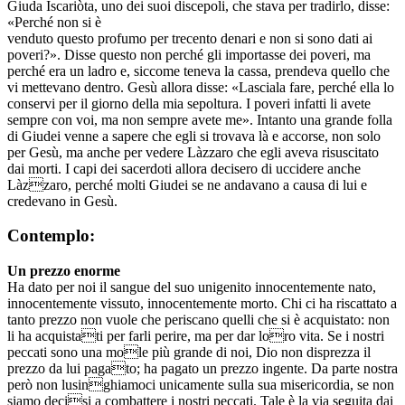
Giuda Iscariòta, uno dei suoi discepoli, che stava per tradirlo, disse:
«Perché non si è
venduto questo profumo per trecento denari e non si sono dati ai
poveri?». Disse questo non perché gli importasse dei poveri, ma
perché era un ladro e, siccome teneva la cassa, prendeva quello che
vi mettevano dentro. Gesù allora disse: «Lasciala fare, perché ella lo
conservi per il giorno della mia sepoltura. I poveri infatti li avete
sempre con voi, ma non sempre avete me». Intanto una grande folla
di Giudei venne a sapere che egli si trovava là e accorse, non solo
per Gesù, ma anche per vedere Làzzaro che egli aveva risuscitato
dai morti. I capi dei sacerdoti allora decisero di uccidere anche
Làzzaro, perché molti Giudei se ne andavano a causa di lui e
credevano in Gesù.
Contemplo:
Un prezzo enorme
Ha dato per noi il sangue del suo unigenito innocentemente nato,
innocentemente vissuto, innocentemente morto. Chi ci ha riscattato a
tanto prezzo non vuole che periscano quelli che si è acquistato: non
li ha acquistati per farli perire, ma per dar loro vita. Se i nostri
peccati sono una mole più grande di noi, Dio non disprezza il
prezzo da lui pagato; ha pagato un prezzo ingente. Da parte nostra
però non lusinghiamoci unicamente sulla sua misericordia, se non
siamo decisi a combattere i nostri peccati. Tale è la via seguita dai