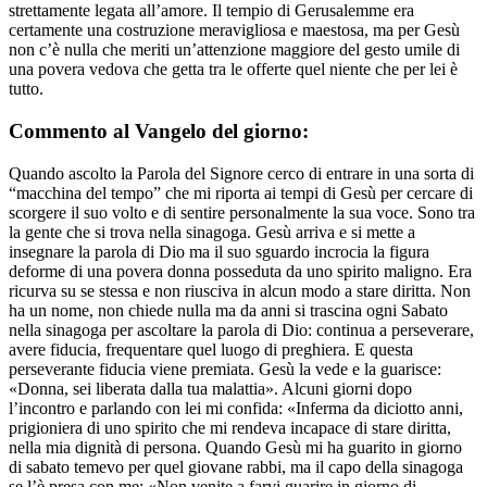
strettamente legata all’amore. Il tempio di Gerusalemme era
certamente una costruzione meravigliosa e maestosa, ma per Gesù
non c’è nulla che meriti un’attenzione maggiore del gesto umile di
una povera vedova che getta tra le offerte quel niente che per lei è
tutto.
Commento al Vangelo del giorno:
Quando ascolto la Parola del Signore cerco di entrare in una sorta di
“macchina del tempo” che mi riporta ai tempi di Gesù per cercare di
scorgere il suo volto e di sentire personalmente la sua voce. Sono tra
la gente che si trova nella sinagoga. Gesù arriva e si mette a
insegnare la parola di Dio ma il suo sguardo incrocia la figura
deforme di una povera donna posseduta da uno spirito maligno. Era
ricurva su se stessa e non riusciva in alcun modo a stare diritta. Non
ha un nome, non chiede nulla ma da anni si trascina ogni Sabato
nella sinagoga per ascoltare la parola di Dio: continua a perseverare,
avere fiducia, frequentare quel luogo di preghiera. E questa
perseverante fiducia viene premiata. Gesù la vede e la guarisce:
«Donna, sei liberata dalla tua malattia». Alcuni giorni dopo
l’incontro e parlando con lei mi confida: «Inferma da diciotto anni,
prigioniera di uno spirito che mi rendeva incapace di stare diritta,
nella mia dignità di persona. Quando Gesù mi ha guarito in giorno
di sabato temevo per quel giovane rabbi, ma il capo della sinagoga
se l’è presa con me: «Non venite a farvi guarire in giorno di