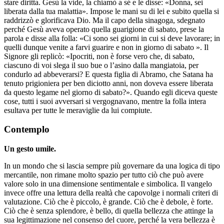
stare diritta. Gesù la vide, la chiamò a sé e le disse: «Donna, sei
liberata dalla tua malattia». Impose le mani su di lei e subito quella si
raddrizzò e glorificava Dio. Ma il capo della sinagoga, sdegnato
perché Gesù aveva operato quella guarigione di sabato, prese la
parola e disse alla folla: «Ci sono sei giorni in cui si deve lavorare; in
quelli dunque venite a farvi guarire e non in giorno di sabato ». Il
Signore gli replicò: «Ipocriti, non è forse vero che, di sabato,
ciascuno di voi slega il suo bue o l’asino dalla mangiatoia, per
condurlo ad abbeverarsi? E questa figlia di Abramo, che Satana ha
tenuto prigioniera per ben diciotto anni, non doveva essere liberata
da questo legame nel giorno di sabato?». Quando egli diceva queste
cose, tutti i suoi avversari si vergognavano, mentre la folla intera
esultava per tutte le meraviglie da lui compiute.
Contemplo
Un gesto umile.
In un mondo che si lascia sempre più governare da una logica di tipo
mercantile, non rimane molto spazio per tutto ciò che può avere
valore solo in una dimensione sentimentale e simbolica. Il vangelo
invece offre una lettura della realtà che capovolge i normali criteri di
valutazione. Ciò che è piccolo, è grande. Ciò che è debole, è forte.
Ciò che è senza splendore, è bello, di quella bellezza che attinge la
sua legittimazione nel consenso del cuore, perché la vera bellezza è