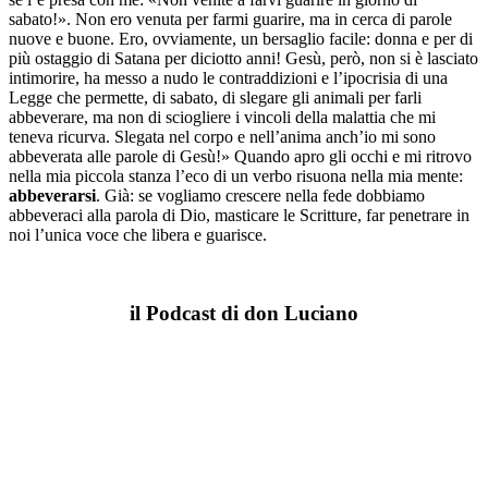
sabato!». Non ero venuta per farmi guarire, ma in cerca di parole
nuove e buone. Ero, ovviamente, un bersaglio facile: donna e per di
più ostaggio di Satana per diciotto anni! Gesù, però, non si è lasciato
intimorire, ha messo a nudo le contraddizioni e l’ipocrisia di una
Legge che permette, di sabato, di slegare gli animali per farli
abbeverare, ma non di sciogliere i vincoli della malattia che mi
teneva ricurva. Slegata nel corpo e nell’anima anch’io mi sono
abbeverata alle parole di Gesù!» Quando apro gli occhi e mi ritrovo
nella mia piccola stanza l’eco di un verbo risuona nella mia mente:
abbeverarsi
. Già: se vogliamo crescere nella fede dobbiamo
abbeveraci alla parola di Dio, masticare le Scritture, far penetrare in
noi l’unica voce che libera e guarisce.
il Podcast di don Luciano