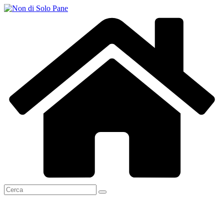
Salta
al
contenuto