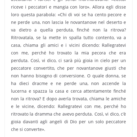
riceve i peccatori e mangia con loro». Allora egli disse
loro questa parabola: «Chi di voi se ha cento pecore e
ne perde una, non lascia le novantanove nel deserto e
va dietro a quella perduta, finché non la ritrova?
Ritrovatala, se la mette in spalla tutto contento, va a
casa, chiama gli amici e i vicini dicendo: Rallegratevi
con me, perché ho trovato la mia pecora che era
perduta. Così, vi dico, ci sarà più gioia in cielo per un
peccatore convertito, che per novantanove giusti che
non hanno bisogno di conversione. O quale donna, se
ha dieci dracme e ne perde una, non accende la
lucerna e spazza la casa e cerca attentamente finché
non la ritrova? E dopo averla trovata, chiama le amiche
e le vicine, dicendo: Rallegratevi con me, perché ho
ritrovato la dramma che avevo perduta. Così, vi dico, c’è
gioia davanti agli angeli di Dio per un solo peccatore
che si converte».