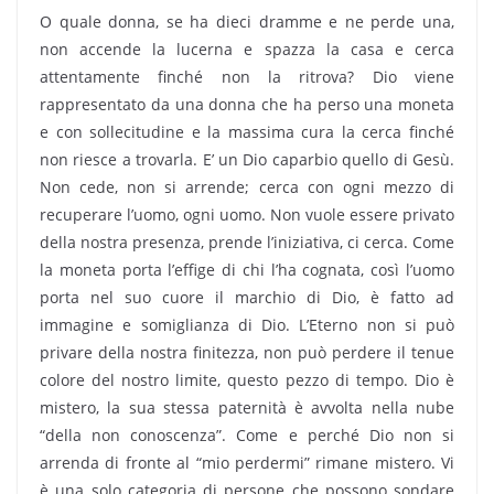
O quale donna, se ha dieci dramme e ne perde una,
non accende la lucerna e spazza la casa e cerca
attentamente finché non la ritrova? Dio viene
rappresentato da una donna che ha perso una moneta
e con sollecitudine e la massima cura la cerca finché
non riesce a trovarla. E’ un Dio caparbio quello di Gesù.
Non cede, non si arrende; cerca con ogni mezzo di
recuperare l’uomo, ogni uomo. Non vuole essere privato
della nostra presenza, prende l’iniziativa, ci cerca. Come
la moneta porta l’effige di chi l’ha cognata, così l’uomo
porta nel suo cuore il marchio di Dio, è fatto ad
immagine e somiglianza di Dio. L’Eterno non si può
privare della nostra finitezza, non può perdere il tenue
colore del nostro limite, questo pezzo di tempo. Dio è
mistero, la sua stessa paternità è avvolta nella nube
“della non conoscenza”. Come e perché Dio non si
arrenda di fronte al “mio perdermi” rimane mistero. Vi
è una solo categoria di persone che possono sondare