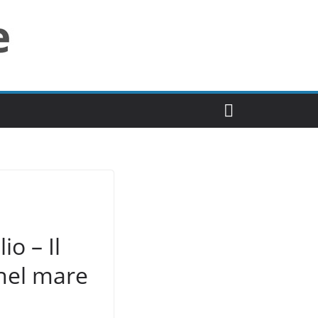
o – Il
 nel mare