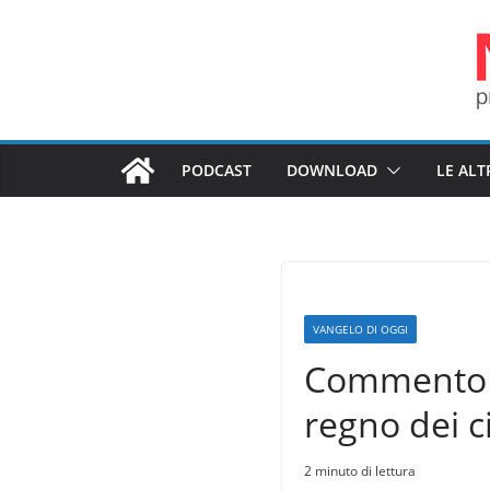
Salta
al
contenuto
PODCAST
DOWNLOAD
LE ALT
VANGELO DI OGGI
Commento al
regno dei c
2 minuto di lettura