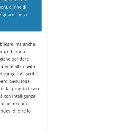
ni, al fine di
 Signore che ci
bblicani, ma anche
tura, ed erano
ogiche per dare
amente alle novità
vangeli, gli scribi,
 però: Gesù loda
re dal proprio tesoro
à con intelligenza,
 anche non più
nuovi di dire lo