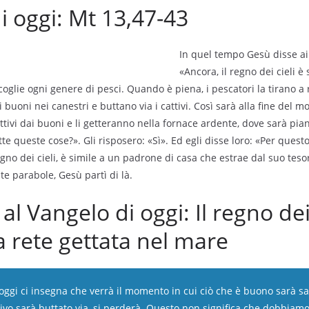
di oggi: Mt 13,47-43
In quel tempo Gesù disse ai 
«Ancora, il regno dei cieli è
oglie ogni genere di pesci. Quando è piena, i pescatori la tirano a 
 buoni nei canestri e buttano via i cattivi. Così sarà alla fine del 
tivi dai buoni e li getteranno nella fornace ardente, dove sarà pian
e queste cose?». Gli risposero: «Sì». Ed egli disse loro: «Per questo
gno dei cieli, è simile a un padrone di casa che estrae dal suo tes
e parabole, Gesù partì di là.
 Vangelo di oggi: Il regno dei 
a rete gettata nel mare
 oggi ci insegna che verrà il momento in cui ciò che è buono sarà s
tivo sarà buttato via, si perderà. Questo non significa che dobbiam