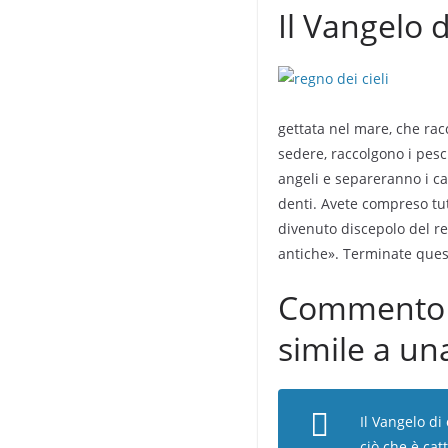
Il Vangelo 
gettata nel mare, che racc
sedere, raccolgono i pesci
angeli e separeranno i cat
denti. Avete compreso tutt
divenuto discepolo del re
antiche». Terminate quest
Commento al
simile a un
Il Vangelo di
ciò che è cat