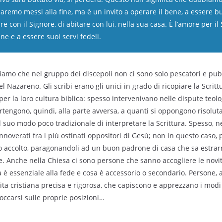
aremo messi alla fine, ma è un invito a operare il bene, a essere buo
e con il Signore, di abitare con lui, nella sua casa. È l’amore per il
e e a essere suoi servi fedeli.
riamo che nel gruppo dei discepoli non ci sono solo pescatori e pu
el Nazareno. Gli scribi erano gli unici in grado di ricopiare la Scrit
per la loro cultura biblica: spesso intervenivano nelle dispute teol
rtengono, quindi, alla parte avversa, a quanti si oppongono risolut
l suo modo poco tradizionale di interpretare la Scrittura. Spesso, nei 
nnoverati fra i più ostinati oppositori di Gesù; non in questo caso,
o accolto, paragonandoli ad un buon padrone di casa che sa estrar
. Anche nella Chiesa ci sono persone che sanno accogliere le novit
 è essenziale alla fede e cosa è accessorio o secondario. Persone,
ita cristiana precisa e rigorosa, che capiscono e apprezzano i modi 
occarsi sulle proprie posizioni…