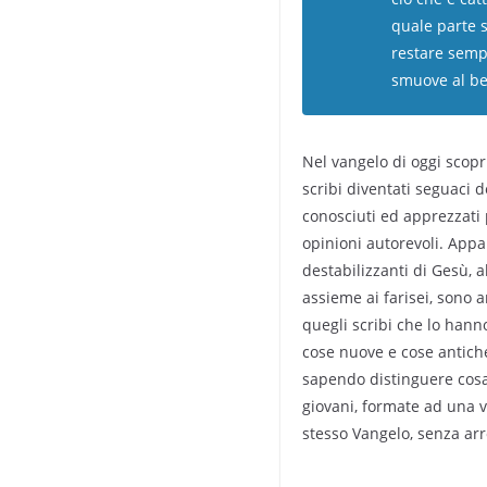
quale parte s
restare sempr
smuove al ben
Nel vangelo di oggi scop
scribi diventati seguaci d
conosciuti ed apprezzati 
opinioni autorevoli. Appa
destabilizzanti di Gesù, a
assieme ai farisei, sono a
quegli scribi che lo hann
cose nuove e cose antiche
sapendo distinguere cosa
giovani, formate ad una v
stesso Vangelo, senza arr