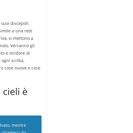
suoi discepoli:
 simile a una rete
riva, si mettono a
mondo. Verranno gli
to e stridore di
 ogni scriba,
oro cose nuove e cose
cieli è
alvato, mentre
o chiederci da