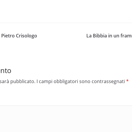
n Pietro Crisologo
La Bibbia in un fram
ento
 sarà pubblicato.
I campi obbligatori sono contrassegnati
*