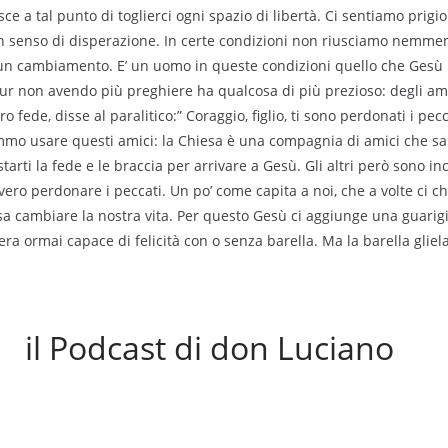
e a tal punto di toglierci ogni spazio di libertà. Ci sentiamo prigio
n senso di disperazione. In certe condizioni non riusciamo nemme
un cambiamento. E’ un uomo in queste condizioni quello che Gesù 
ur non avendo più preghiere ha qualcosa di più prezioso: degli ami
 fede, disse al paralitico:” Coraggio, figlio, ti sono perdonati i pec
emmo usare questi amici: la Chiesa è una compagnia di amici che sa
starti la fede e le braccia per arrivare a Gesù. Gli altri però sono in
ero perdonare i peccati. Un po’ come capita a noi, che a volte ci c
 cambiare la nostra vita. Per questo Gesù ci aggiunge una guarigio
a ormai capace di felicità con o senza barella. Ma la barella gliela
il Podcast di don Luciano