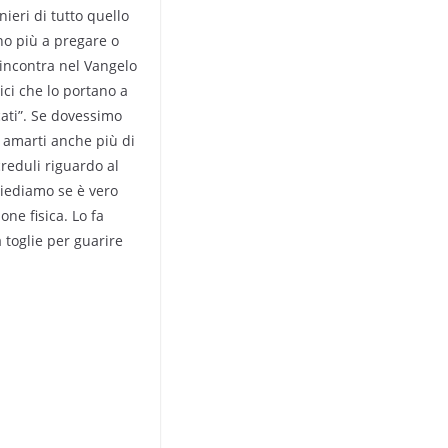
nieri di tutto quello
no più a pregare o
incontra nel Vangelo
ci che lo portano a
cati”. Se dovessimo
 amarti anche più di
creduli riguardo al
hiediamo se è vero
ne fisica. Lo fa
 toglie per guarire