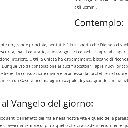
agli uomini.
Contemplo:
te un grande principio, per tutti: è la scoperta che Dio non ci vuol
 oscurità, ma al contrario, ci incoraggia, ci consola, ci apre alla spe
zione interiore. Oggi la Chiesa ha estremamente bisogno di riconos
 Dunque Dio dà consolazione ai suoi “ apostoli ” , apre nuovi orizzont
sostiene. La consolazione divina è promessa dai profeti, è nel cuore 
ienezza da Gesù e ricolma ogni discepolo di gioia grande, anche nell
l Vangelo del giorno:
quenti dell’effetto del male nella nostra vita è quello della paralis
e ci avvicina sempre di più a quello che ci accade interiormente q