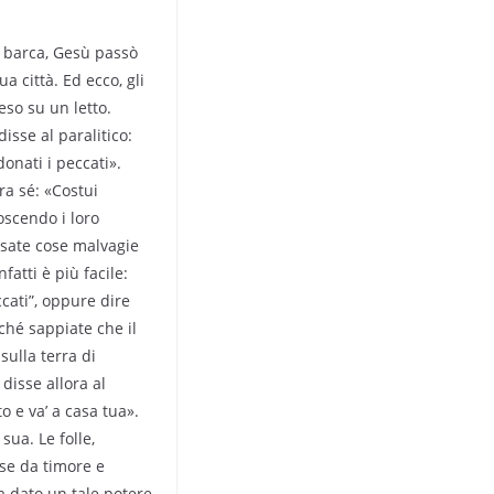
a barca, Gesù passò
ua città. Ed ecco, gli
eso su un letto.
isse al paralitico:
donati i peccati».
fra sé: «Costui
scendo i loro
nsate cose malvagie
fatti è più facile:
ccati”, oppure dire
ché sappiate che il
sulla terra di
 disse allora al
to e va’ a casa tua».
sua. Le folle,
se da timore e
a dato un tale potere