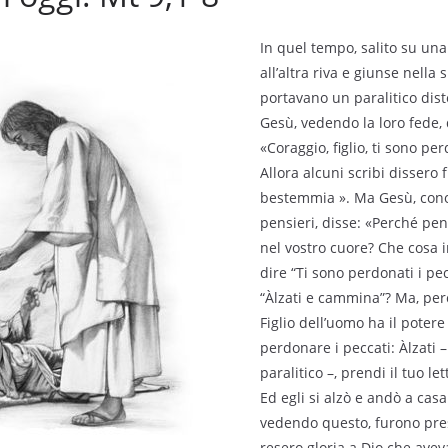
In quel tempo, salito su un
all’altra riva e giunse nella s
portavano un paralitico dist
Gesù, vedendo la loro fede, d
«Coraggio, figlio, ti sono per
Allora alcuni scribi dissero 
bestemmia ». Ma Gesù, cono
pensieri, disse: «Perché pe
nel vostro cuore? Che cosa in
dire “Ti sono perdonati i pe
“Àlzati e cammina”? Ma, per
Figlio dell’uomo ha il potere 
perdonare i peccati: Àlzati –
paralitico –, prendi il tuo let
Ed egli si alzò e andò a casa 
vedendo questo, furono pre
resero gloria a Dio che avev