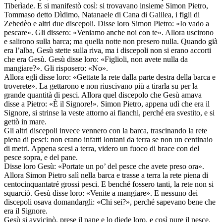
Tiberìade. E si manifestò così: si trovavano insieme Simon Pietro,
Tommaso detto Dìdimo, Natanaele di Cana di Galilea, i figli di
Zebedèo e altri due discepoli. Disse loro Simon Pietro: «Io vado a
pescare». Gli dissero: «Veniamo anche noi con te». Allora uscirono
e salirono sulla barca; ma quella notte non presero nulla. Quando già
era l’alba, Gesù stette sulla riva, ma i discepoli non si erano accorti
che era Gesù. Gesù disse loro: «Figlioli, non avete nulla da
mangiare?». Gli risposero: «No».
Allora egli disse loro: «Gettate la rete dalla parte destra della barca e
troverete». La gettarono e non riuscivano più a tirarla su per la
grande quantità di pesci. Allora quel discepolo che Gesù amava
disse a Pietro: «È il Signore!». Simon Pietro, appena udì che era il
Signore, si strinse la veste attorno ai fianchi, perché era svestito, e si
gettò in mare.
Gli altri discepoli invece vennero con la barca, trascinando la rete
piena di pesci: non erano infatti lontani da terra se non un centinaio
di metri. Appena scesi a terra, videro un fuoco di brace con del
pesce sopra, e del pane.
Disse loro Gesù: «Portate un po’ del pesce che avete preso ora».
Allora Simon Pietro salì nella barca e trasse a terra la rete piena di
centocinquantatré grossi pesci. E benché fossero tanti, la rete non si
squarciò. Gesù disse loro: «Venite a mangiare». E nessuno dei
discepoli osava domandargli: «Chi sei?», perché sapevano bene che
era il Signore.
Gesù si avvicinò, prese il pane e lo diede loro, e così pure il pesce.