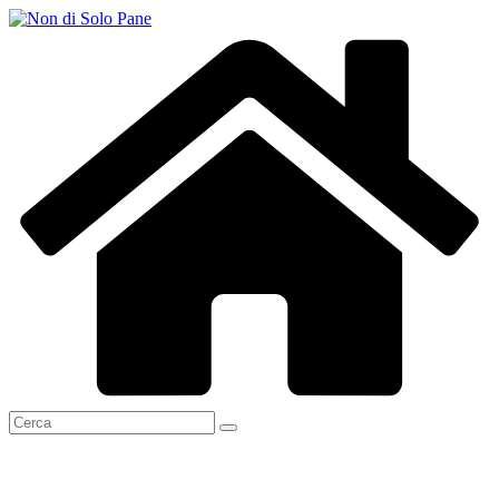
Salta
al
contenuto