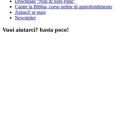
Download “Non di Solo Pane”
Capire la Bibbia, corso online di approfondimento
Aiutaci! se puoi
Newsletter
Vuoi aiutarci? basta poco!