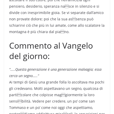
pensiero, desiderio, speranza nasce in silenzio e si
divide con inesprimibile gioia. Se vi separate dall’amico
non provate dolore; poi che la sua assenza può
schiarirvi ciò che più in lui amate, come allo scalatore la
montagna è più chiara dal piano.
Commento al Vangelo
del giorno:
“…..Questa generazione è
una generazione malvagia;
essa
cerca un segno…..”
Ai tempi di Gesù una grande folla lo ascoltava ma pochi
gli credevano. Molti aspettavano un segno, qualcosa di
particolare che colpisse maggiormente la loro
sensibilità. Vedere per credere, un po’ come san
Tommaso e un po’ come noi oggi che aspettiamo,
pretendiamo addirittura miracoli, le apparizioni per