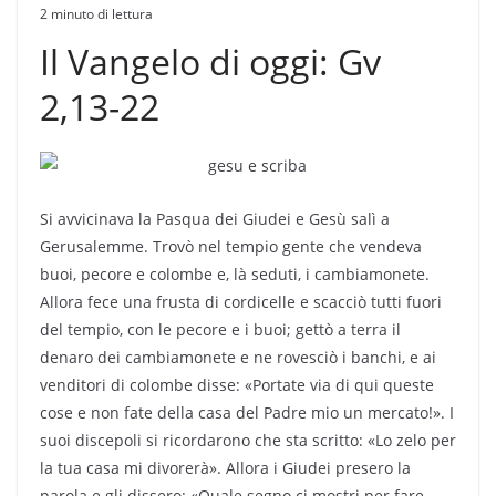
2 minuto di lettura
Il Vangelo di oggi: Gv
2,13-22
Si avvicinava la Pasqua dei Giudei e Gesù salì a
Gerusalemme. Trovò nel tempio gente che vendeva
buoi, pecore e colombe e, là seduti, i cambiamonete.
Allora fece una frusta di cordicelle e scacciò tutti fuori
del tempio, con le pecore e i buoi; gettò a terra il
denaro dei cambiamonete e ne rovesciò i banchi, e ai
venditori di colombe disse: «Portate via di qui queste
cose e non fate della casa del Padre mio un mercato!». I
suoi discepoli si ricordarono che sta scritto: «Lo zelo per
la tua casa mi divorerà». Allora i Giudei presero la
parola e gli dissero: «Quale segno ci mostri per fare