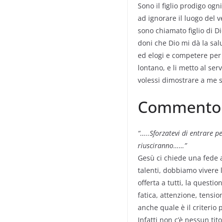
Sono il figlio prodigo og
ad ignorare il luogo del
sono chiamato figlio di D
doni che Dio mi dà la salu
ed elogi e competere per d
lontano, e li metto al ser
volessi dimostrare a me 
Commento a
“…..Sforzatevi di entrare p
riusciranno……”
Gesù ci chiede una fede a
talenti, dobbiamo vivere 
offerta a tutti, la quest
fatica, attenzione, tensi
anche quale è il criterio 
Infatti non c’è nessun tit