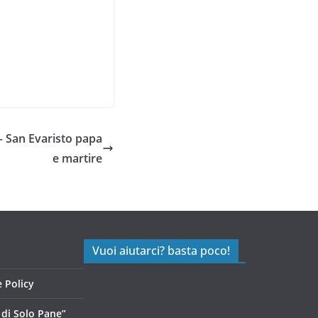
 – San Evaristo papa
e martire
Vuoi aiutarci? basta poco!
 Policy
di Solo Pane”