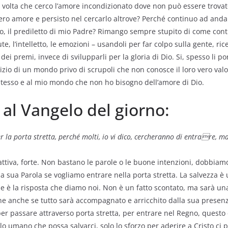
ni volta che cerco l’amore incondizionato dove non può essere trova
 vero amore e persisto nel cercarlo altrove? Perché continuo ad an
io, il prediletto di mio Padre? Rimango sempre stupito di come con
te, l’intelletto, le emozioni – usandoli per far colpo sulla gente, ri
ei premi, invece di svilupparli per la gloria di Dio. Si, spesso li po
vizio di un mondo privo di scrupoli che non conosce il loro vero valo
stesso e al mio mondo che non ho bisogno dell’amore di Dio.
l Vangelo del giorno:
er
la porta stretta, perché molti,
io vi dico, cercheranno di entrare, ma
ttiva, forte. Non bastano le parole o le buone intenzioni, dobbiamo 
la sua Parola se vogliamo entrare nella porta stretta. La salvezza è 
ione è la risposta che diamo noi. Non è un fatto scontato, ma sarà un
one anche se tutto sarà accompagnato e arricchito dalla sua presenz
per passare attraverso porta stretta, per entrare nel Regno, questo cr
olo umano che possa salvarci, solo lo sforzo per aderire a Cristo ci 