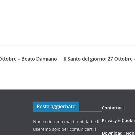
6 Ottobre – Beato Damiano
Il Santo del giorno: 27 Ottobre
Resta aggiornato
Contattaci:
Privacy e Cookie
Non cederemo mai i tuoi dati e li
useremo solo per comunicarti i
Download “Non 