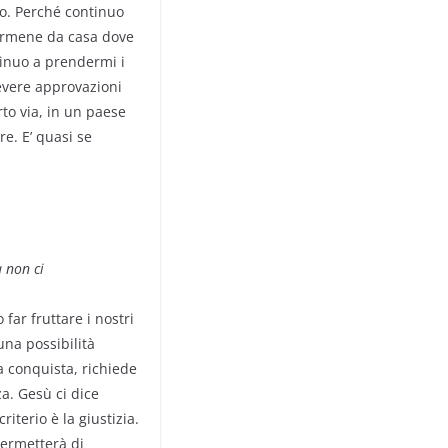
to. Perché continuo
darmene da casa dove
tinuo a prendermi i
cevere approvazioni
rto via, in un paese
re. E’ quasi se
 non ci
far fruttare i nostri
una possibilità
a conquista, richiede
a. Gesù ci dice
iterio è la giustizia.
permetterà di