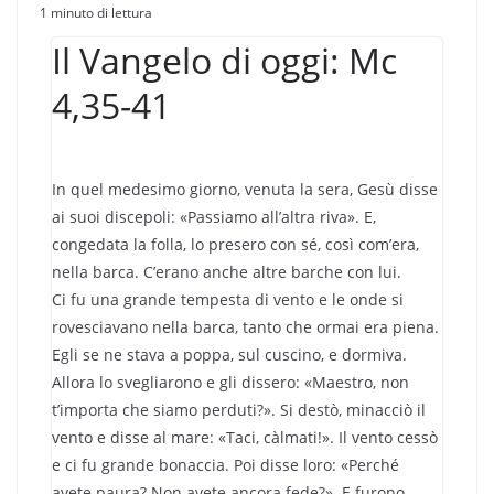
1 minuto di lettura
Il Vangelo di oggi: Mc
4,35-41
In quel medesimo giorno, venuta la sera, Gesù disse
ai suoi discepoli: «Passiamo all’altra riva». E,
congedata la folla, lo presero con sé, così com’era,
nella barca. C’erano anche altre barche con lui.
Ci fu una grande tempesta di vento e le onde si
rovesciavano nella barca, tanto che ormai era piena.
Egli se ne stava a poppa, sul cuscino, e dormiva.
Allora lo svegliarono e gli dissero: «Maestro, non
t’importa che siamo perduti?». Si destò, minacciò il
vento e disse al mare: «Taci, càlmati!». Il vento cessò
e ci fu grande bonaccia. Poi disse loro: «Perché
avete paura? Non avete ancora fede?». E furono