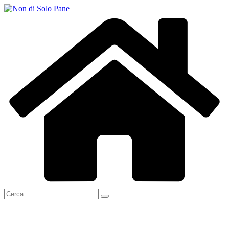
Salta
al
contenuto