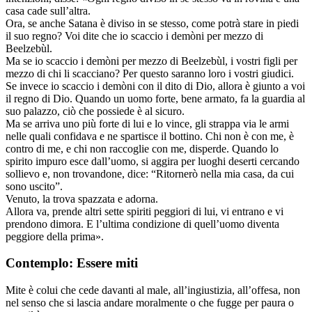
casa cade sull’altra.
Ora, se anche Satana è diviso in se stesso, come potrà stare in piedi
il suo regno? Voi dite che io scaccio i demòni per mezzo di
Beelzebùl.
Ma se io scaccio i demòni per mezzo di Beelzebùl, i vostri figli per
mezzo di chi li scacciano? Per questo saranno loro i vostri giudici.
Se invece io scaccio i demòni con il dito di Dio, allora è giunto a voi
il regno di Dio. Quando un uomo forte, bene armato, fa la guardia al
suo palazzo, ciò che possiede è al sicuro.
Ma se arriva uno più forte di lui e lo vince, gli strappa via le armi
nelle quali confidava e ne spartisce il bottino. Chi non è con me, è
contro di me, e chi non raccoglie con me, disperde. Quando lo
spirito impuro esce dall’uomo, si aggira per luoghi deserti cercando
sollievo e, non trovandone, dice: “Ritornerò nella mia casa, da cui
sono uscito”.
Venuto, la trova spazzata e adorna.
Allora va, prende altri sette spiriti peggiori di lui, vi entrano e vi
prendono dimora. E l’ultima condizione di quell’uomo diventa
peggiore della prima».
Contemplo: Essere miti
Mite è colui che cede davanti al male, all’ingiustizia, all’offesa, non
nel senso che si lascia andare moralmente o che fugge per paura o