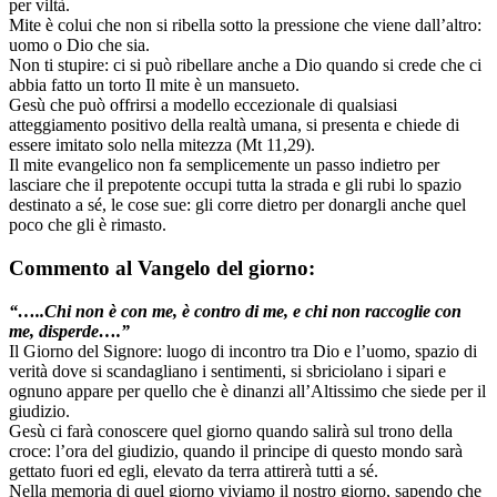
per viltà.
Mite è colui che non si ribella sotto la pressione che viene dall’altro:
uomo o Dio che sia.
Non ti stupire: ci si può ribellare anche a Dio quando si crede che ci
abbia fatto un torto Il mite è un mansueto.
Gesù che può offrirsi a modello eccezionale di qualsiasi
atteggiamento positivo della realtà umana, si presenta e chiede di
essere imitato solo nella mitezza (Mt 11,29).
Il mite evangelico non fa semplicemente un passo indietro per
lasciare che il prepotente occupi tutta la strada e gli rubi lo spazio
destinato a sé, le cose sue: gli corre dietro per donargli anche quel
poco che gli è rimasto.
Commento al Vangelo del giorno:
“…..Chi non è con me, è
contro di me, e chi non raccoglie con
me, disperde….”
Il Giorno del Signore: luogo di incontro tra Dio e l’uomo, spazio di
verità dove si scandagliano i sentimenti, si sbriciolano i sipari e
ognuno appare per quello che è dinanzi all’Altissimo che siede per il
giudizio.
Gesù ci farà conoscere quel giorno quando salirà sul trono della
croce: l’ora del giudizio, quando il principe di questo mondo sarà
gettato fuori ed egli, elevato da terra attirerà tutti a sé.
Nella memoria di quel giorno viviamo il nostro giorno, sapendo che