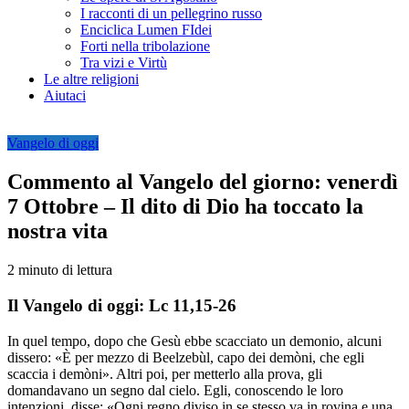
I racconti di un pellegrino russo
Enciclica Lumen FIdei
Forti nella tribolazione
Tra vizi e Virtù
Le altre religioni
Aiutaci
Vangelo di oggi
Commento al Vangelo del giorno: venerdì
7 Ottobre – Il dito di Dio ha toccato la
nostra vita
2 minuto di lettura
Il Vangelo di oggi: Lc 11,15-26
In quel tempo, dopo che Gesù ebbe scacciato un demonio, alcuni
dissero: «È per mezzo di Beelzebùl, capo dei demòni, che egli
scaccia i demòni». Altri poi, per metterlo alla prova, gli
domandavano un segno dal cielo. Egli, conoscendo le loro
intenzioni, disse: «Ogni regno diviso in se stesso va in rovina e una