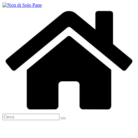
Salta
al
contenuto