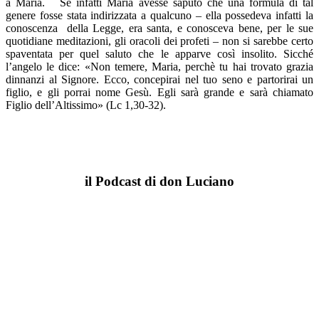
a Maria. Se infatti Maria avesse saputo che una formula di tal
genere fosse stata indirizzata a qualcuno – ella possedeva infatti la
conoscenza della Legge, era santa, e conosceva bene, per le sue
quotidiane meditazioni, gli oracoli dei profeti – non si sarebbe certo
spaventata per quel saluto che le apparve così insolito. Sicché
l’angelo le dice: «Non temere, Maria, perchè tu hai trovato grazia
dinnanzi al Signore. Ecco, concepirai nel tuo seno e partorirai un
figlio, e gli porrai nome Gesù. Egli sarà grande e sarà chiamato
Figlio dell’Altissimo» (Lc 1,30-32).
il Podcast di don Luciano