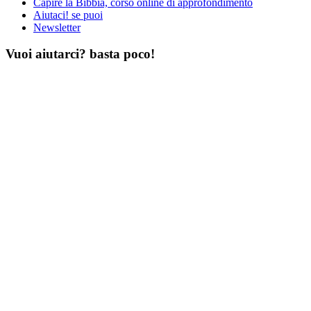
Capire la Bibbia, corso online di approfondimento
Aiutaci! se puoi
Newsletter
Vuoi aiutarci? basta poco!