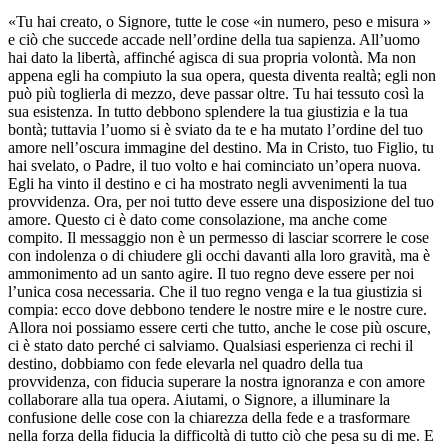
«Tu hai creato, o Signore, tutte le cose «in numero, peso e misura »
e ciò che succede accade nell’ordine della tua sapienza. All’uomo
hai dato la libertà, affinché agisca di sua propria volontà. Ma non
appena egli ha compiuto la sua opera, questa diventa realtà; egli non
può più toglierla di mezzo, deve passar oltre. Tu hai tessuto così la
sua esistenza. In tutto debbono splendere la tua giustizia e la tua
bontà; tuttavia l’uomo si è sviato da te e ha mutato l’ordine del tuo
amore nell’oscura immagine del destino. Ma in Cristo, tuo Figlio, tu
hai svelato, o Padre, il tuo volto e hai cominciato un’opera nuova.
Egli ha vinto il destino e ci ha mostrato negli avvenimenti la tua
provvidenza. Ora, per noi tutto deve essere una disposizione del tuo
amore. Questo ci è dato come consolazione, ma anche come
compito. Il messaggio non è un permesso di lasciar scorrere le cose
con indolenza o di chiudere gli occhi davanti alla loro gravità, ma è
ammonimento ad un santo agire. Il tuo regno deve essere per noi
l’unica cosa necessaria. Che il tuo regno venga e la tua giustizia si
compia: ecco dove debbono tendere le nostre mire e le nostre cure.
Allora noi possiamo essere certi che tutto, anche le cose più oscure,
ci è stato dato perché ci salviamo. Qualsiasi esperienza ci rechi il
destino, dobbiamo con fede elevarla nel quadro della tua
provvidenza, con fiducia superare la nostra ignoranza e con amore
collaborare alla tua opera. Aiutami, o Signore, a illuminare la
confusione delle cose con la chiarezza della fede e a trasformare
nella forza della fiducia la difficoltà di tutto ciò che pesa su di me. E