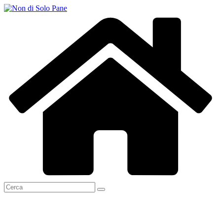
Salta
al
contenuto