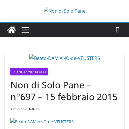
Salta
al
contenuto
DIO NELLA VITA DI OGGI
Non di Solo Pane –
n°697 – 15 febbraio 2015
1 minuto di lettura