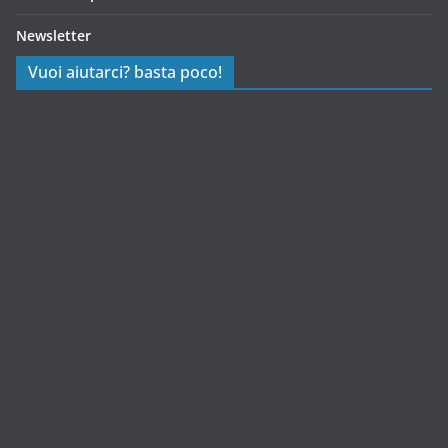
Newsletter
Vuoi aiutarci? basta poco!