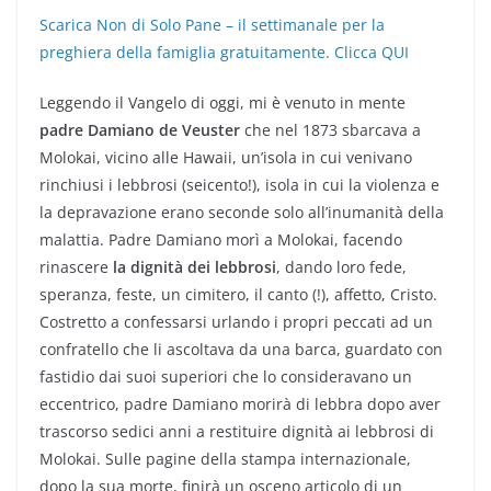
Scarica Non di Solo Pane – il settimanale per la
preghiera della famiglia gratuitamente. Clicca QUI
Leggendo il Vangelo di oggi, mi è venuto in mente
padre Damiano de Veuster
che nel 1873 sbarcava a
Molokai, vicino alle Hawaii, un’isola in cui venivano
rinchiusi i lebbrosi (seicento!), isola in cui la violenza e
la depravazione erano seconde solo all’inumanità della
malattia. Padre Damiano morì a Molokai, facendo
rinascere
la dignità dei lebbrosi
, dando loro fede,
speranza, feste, un cimitero, il canto (!), affetto, Cristo.
Costretto a confessarsi urlando i propri peccati ad un
confratello che li ascoltava da una barca, guardato con
fastidio dai suoi superiori che lo consideravano un
eccentrico, padre Damiano morirà di lebbra dopo aver
trascorso sedici anni a restituire dignità ai lebbrosi di
Molokai. Sulle pagine della stampa internazionale,
dopo la sua morte, finirà un osceno articolo di un