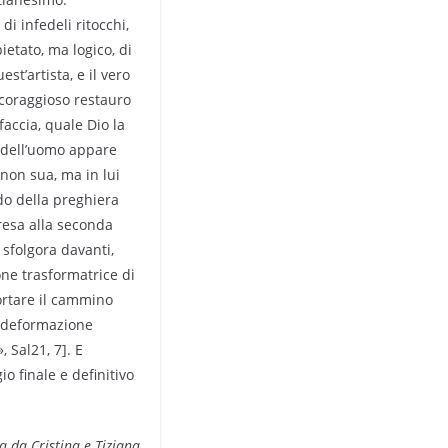
i infedeli ritocchi,
ietato, ma logico, di
est’artista, e il vero
l coraggioso restauro
faccia, quale Dio la
a dell’uomo appare
 non sua, ma in lui
do della preghiera
resa alla seconda
sfolgora davanti,
ne trasformatrice di
fortare il cammino
la deformazione
 Sal21, 7]. E
o finale e definitivo
a da Cristina e Tiziana