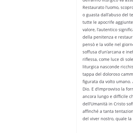
Restaurato l’uomo, scopro
o guasta dall’abuso del te
tutte le apocrife aggiunte,
valore, l’autentico signifi
della penitenza e restaur
pensò e la volle nel gior
soffusa d’un’arcana e ine
riflessa, come luce di so
liturgica nasconde ricch
tappa del doloroso cammin
figurata da volto umano. 
Dio. E d’improvviso la fo
ancora lungo e difficile 
dell’Umanità in Cristo s
affinché a tanta tentazio
del viver nostro, quale la