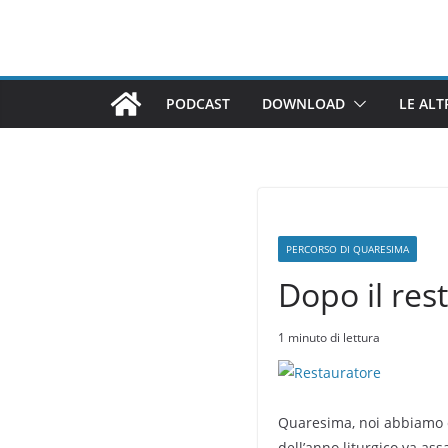
Salta
al
contenuto
PODCAST
DOWNLOAD
LE ALT
PERCORSO DI QUARESIMA
Dopo il res
1 minuto di lettura
Quaresima, noi abbiamo c
dell’anno liturgico va as