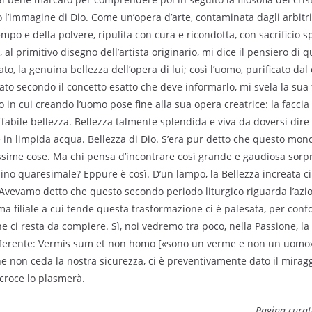
 l’immagine di Dio. Come un’opera d’arte, contaminata dagli arbitri d
mpo e della polvere, ripulita con cura e ricondotta, con sacrificio sp
 al primitivo disegno dell’artista originario, mi dice il pensiero di qu
cato, la genuina bellezza dell’opera di lui; così l’uomo, purificato da
ato secondo il concetto esatto che deve informarlo, mi svela la sua 
no in cui creando l’uomo pose fine alla sua opera creatrice: la facci
ffabile bellezza. Bellezza talmente splendida e viva da doversi dire
le in limpida acqua. Bellezza di Dio. S’era pur detto che questo mon
issime cose. Ma chi pensa d’incontrare così grande e gaudiosa sorp
o quaresimale? Eppure è così. D’un lampo, la Bellezza increata ci 
Avevamo detto che questo secondo periodo liturgico riguarda l’azio
rma filiale a cui tende questa trasformazione ci è palesata, per con
che ci resta da compiere. Sì, noi vedremo tra poco, nella Passione, 
offerente: Vermis sum et non homo [«sono un verme e non un uomo»,
ne non ceda la nostra sicurezza, ci è preventivamente dato il miraggi
 croce lo plasmerà.
Pagina curat