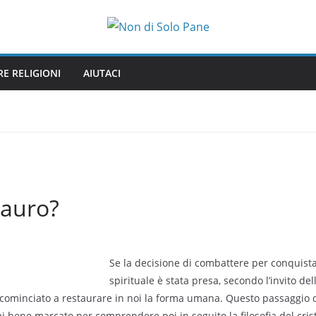
RE RELIGIONI
AIUTACI
tauro?
Se la decisione di combattere per conquista
spirituale è stata presa, secondo l’invito d
ominciato a restaurare in noi la forma umana. Questo passaggio del
sai bene marcato per comprendere poi in seguito la filosofia del cri