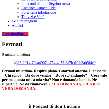
I racconti di un pellegrino russo
Enciclica Lumen FIdei
Forti nella tribolazione
Tra vizi e Virtù
Le altre religioni
Aiutaci
Approfondimenti
Fermati
0 minuto di lettura
Fermati un attimo. Respira piano. Guardati attorno. E chiediti:
– Chi sono? – Da dove vengo? – Dove sto andando? – Cosa vale
per me questa unica mia vita? Non è domanda banale. Nè
superflua. Nè da rimuovere.
E’ LA DOMANDA, L’UNICA
VERA DOMANDA.
il Podcast di don Luciano