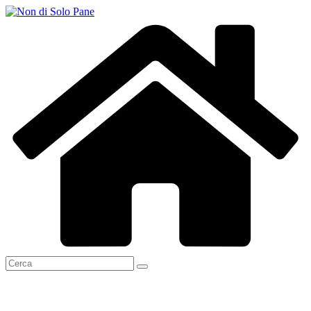
Salta
al
contenuto