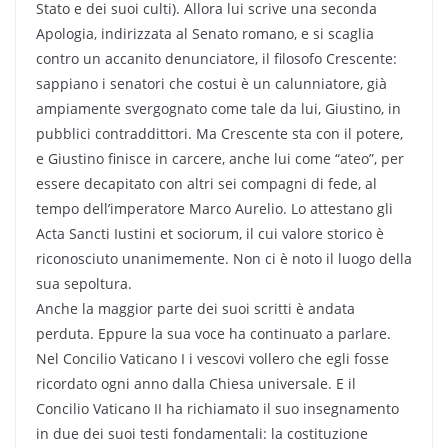
Stato e dei suoi culti). Allora lui scrive una seconda
Apologia, indirizzata al Senato romano, e si scaglia
contro un accanito denunciatore, il filosofo Crescente:
sappiano i senatori che costui è un calunniatore, già
ampiamente svergognato come tale da lui, Giustino, in
pubblici contraddittori. Ma Crescente sta con il potere,
e Giustino finisce in carcere, anche lui come “ateo”, per
essere decapitato con altri sei compagni di fede, al
tempo dell’imperatore Marco Aurelio. Lo attestano gli
Acta Sancti Iustini et sociorum, il cui valore storico è
riconosciuto unanimemente. Non ci è noto il luogo della
sua sepoltura.
Anche la maggior parte dei suoi scritti è andata
perduta. Eppure la sua voce ha continuato a parlare.
Nel Concilio Vaticano I i vescovi vollero che egli fosse
ricordato ogni anno dalla Chiesa universale. E il
Concilio Vaticano II ha richiamato il suo insegnamento
in due dei suoi testi fondamentali: la costituzione