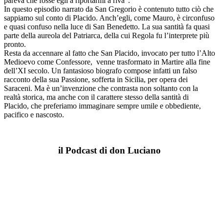
pareva che fosse egli a riportarmi a riva”.
In questo episodio narrato da San Gregorio è contenuto tutto ciò che
sappiamo sul conto di Placido. Anch’egli, come Mauro, è circonfuso
e quasi confuso nella luce di San Benedetto. La sua santità fa quasi
parte della aureola del Patriarca, della cui Regola fu l’interprete più
pronto.
Resta da accennare al fatto che San Placido, invocato per tutto l’Alto
Medioevo come Confessore, venne trasformato in Martire alla fine
dell’XI secolo. Un fantasioso biografo compose infatti un falso
racconto della sua Passione, sofferta in Sicilia, per opera dei
Saraceni. Ma è un’invenzione che contrasta non soltanto con la
realtà storica, ma anche con il carattere stesso della santità di
Placido, che preferiamo immaginare sempre umile e obbediente,
pacifico e nascosto.
il Podcast di don Luciano