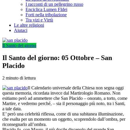
I racconti di un pellegrino russo
Enciclica Lumen FIdei
Forti nella tribolazione
Tra vizi e Virtù
Le altre religioni
Aiutaci
Il Santo del giorno
Il Santo del giorno: 05 Ottobre – San
Placido
2 minuto di lettura
Il Calendario universale della Chiesa non segna oggi
questa memoria, ricordata invece dal Martirologio Romano. Non
esitiamo però ad ammettere che San Placido – onorato, a torto, come
Martire, e vedremo perché, – sia il personaggio più noto, tra i Santi,
a tale data.
E’ però una celebrità riflessa, come di una subitanea illuminazione,
che esalta per un momento un oggetto, scoprendolo dall’ombra, per
riconsegnarlo all’ombra.
Placido fu, con Mauro, il più docile discepolo del grande San