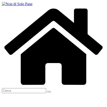
Salta
al
contenuto