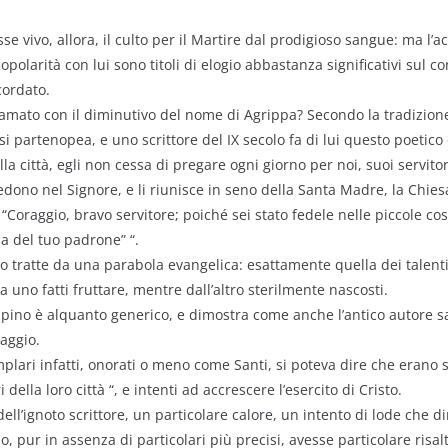
 vivo, allora, il culto per il Martire dal prodigioso sangue: ma l’
polarità con lui sono titoli di elogio abbastanza significativi sul 
cordato.
amato con il diminutivo del nome di Agrippa? Secondo la tradizione
si partenopea, e uno scrittore del IX secolo fa di lui questo poetico
lla città, egli non cessa di pregare ogni giorno per noi, suoi servitor
redono nel Signore, e li riunisce in seno della Santa Madre, la Chiesa
 “Coraggio, bravo servitore; poiché sei stato fedele nelle piccole cose
ia del tuo padrone” “.
o tratte da una parabola evangelica: esattamente quella dei talent
a uno fatti fruttare, mentre dall’altro sterilmente nascosti.
ippino è alquanto generico, e dimostra come anche l’antico autore 
aggio.
mplari infatti, onorati o meno come Santi, si poteva dire che erano s
i della loro città “, e intenti ad accrescere l’esercito di Cristo.
dell’ignoto scrittore, un particolare calore, un intento di lode che 
 pur in assenza di particolari più precisi, avesse particolare risalto