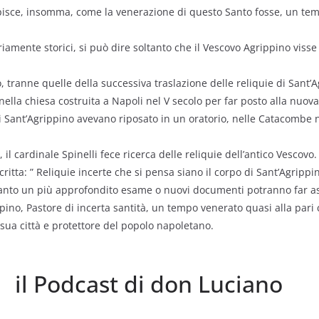
apisce, insomma, come la venerazione di questo Santo fosse, un t
amente storici, si può dire soltanto che il Vescovo Agrippino visse al
o, tranne quelle della successiva traslazione delle reliquie di Sant’
nella chiesa costruita a Napoli nel V secolo per far posto alla nuova
i Sant’Agrippino avevano riposato in un oratorio, nelle Catacombe
 il cardinale Spinelli fece ricerca delle reliquie dell’antico Vescovo
itta: ” Reliquie incerte che si pensa siano il corpo di Sant’Agrippin
ltanto un più approfondito esame o nuovi documenti potranno far 
pino, Pastore di incerta santità, un tempo venerato quasi alla par
sua città e protettore del popolo napoletano.
il Podcast di don Luciano