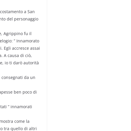
accostamento a San
conto del personaggio
, Agrippino fu il
 elogio: ” Innamorato
i. Egli accresce assai
. A causa di ciò,
, io ti darò autorità
i consegnati da un
sapesse ben poco di
tati ” innamorati
dimostra come la
 tra quello di altri