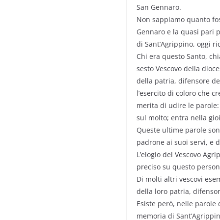
San Gennaro.
Non sappiamo quanto fosse
Gennaro e la quasi pari po
di Sant’Agrippino, oggi ri
Chi era questo Santo, chi
sesto Vescovo della dioce
della patria, difensore de
l’esercito di coloro che c
merita di udire le parole:
sul molto; entra nella gio
Queste ultime parole son
padrone ai suoi servi, e d
L’elogio del Vescovo Agr
preciso su questo person
Di molti altri vescovi ese
della loro patria, difensor
Esiste però, nelle parole 
memoria di Sant’Agrippino,