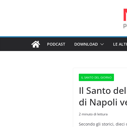
Salta
al
contenuto
PODCAST
DOWNLOAD
LE ALT
IL SANTO DEL GIORNO
Il Santo de
di Napoli 
2 minuto di lettura
Secondo gli storici, dieci