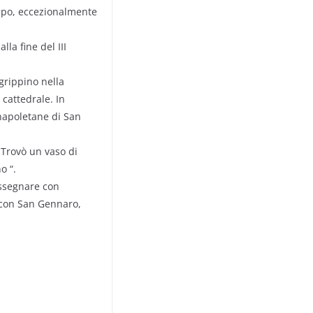
empo, eccezionalmente
la fine del III
Agrippino nella
 cattedrale. In
 napoletane di San
. Trovò un vaso di
o “.
assegnare con
i con San Gennaro,