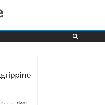
Agrippino
opolare del celebre