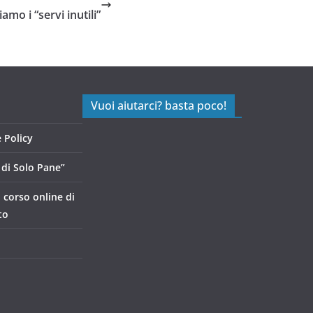
amo i “servi inutili”
Vuoi aiutarci? basta poco!
 Policy
di Solo Pane”
, corso online di
to