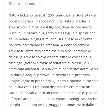
Nato a Bolzano verso il 1250, condusse la’ dura vita del
povero operaio. In epoca non precisata si trasferì a
Treviso con la moglie e il figlio, e, dopo la loro morte,
visse in un oscuro bugigattolo messogli a disposizione
da un notaio. Negli ultimi anni si ridusse in estrema
povertà, accettando l’elemosina. A Bolzano come a
Treviso fu ammirato come assiduo frequentatore di
chiese (a Treviso soleva visitare tutte le chiese della
città ogni giorno) e avido ascoltatore di Messe. Più
ammirata ancora fu la sua vita di penitente: dormiva su
un duro giaciglio, portava un ruvido saio, praticava
lunghe veglie in preghiera. Quando si spense, tutto solo
nella sua cella, i trevisani dissero che era morto un
santo. I funerali videro un concorso immenso di popolo
e furono accompagnati da strepitosi prodigi. Seguirono
per oltre un anno pellegrinaggi che condussero dalle