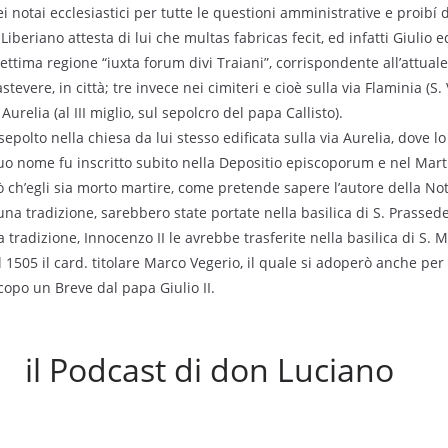
i notai ecclesiastici per tutte le questioni amministrative e proibí di
o Liberiano attesta di lui che multas fabricas fecit, ed infatti Giulio
ettima regione “iuxta forum divi Traiani”, corrispondente all’attuale
stevere, in città; tre invece nei cimiteri e cioè sulla via Flaminia (S
 Aurelia (al III miglio, sul sepolcro del papa Callisto).
 sepolto nella chiesa da lui stesso edificata sulla via Aurelia, dove 
l suo nome fu inscritto subito nella Depositio episcoporum e nel Mart
 ch’egli sia morto martire, come pretende sapere l’autore della Not
una tradizione, sarebbero state portate nella basilica di S. Prasse
 tradizione, Innocenzo II le avrebbe trasferite nella basilica di S. M
 1505 il card. titolare Marco Vegerio, il quale si adoperò anche per fa
copo un Breve dal papa Giulio II.
il Podcast di don Luciano