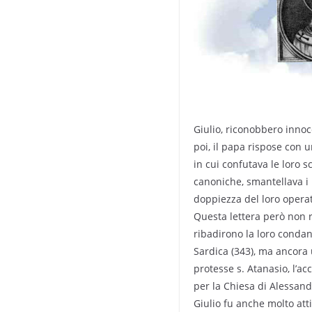
Giulio, riconobbero innoce
poi, il papa rispose con u
in cui confutava le loro s
canoniche, smantellava i p
doppiezza del loro operat
Questa lettera però non r
ribadirono la loro condan
Sardica (343), ma ancora 
protesse s. Atanasio, l’ac
per la Chiesa di Alessand
Giulio fu anche molto att