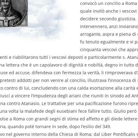
convocò un concilio a Roma p
quale invitò anche i vescovi 
decidere secondo giustizia.
intervennero, anzi inviarono
arrogante, aspra e piena di c
fu tenuto egualmente e vi 
cinquanta vescovi che appro
nti e riabilitarono tutti i vescovi deposti e particolarmente s. Atan
na lettera che è un capolavoro di dignità e nobiltà, degno in tutto d
cuse ed accuse, difendeva con fermezza la verità, li rimproverava d’a
retesti addotti per non venire al concilio, illustrava l’innocenza di 
o contro di lui, concludendo con una calda esortazione alla carità e
iuscí a vincere l’impudenza degli ariani che riuniti in sinodo ad Ant
na contro Atanasio. Le trattative per una pacificazione furono ripres
una volta la malafede degli eusebiani fece fallire tutto. Giulio per
colse a Roma con grandi segni di stima ed affetto e gli diede letter
ria, quando poté tornare in sede, dopo l’esilio del 349.
ivo nel governo interno della Chiesa di Roma; dal Liber Pontificalis