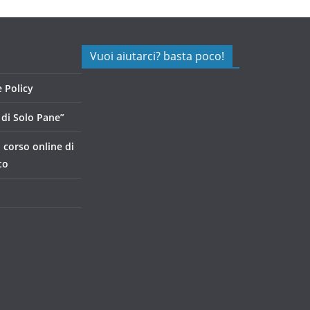
Vuoi aiutarci? basta poco!
 Policy
di Solo Pane”
, corso online di
to