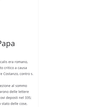
 Papa
ficalis era romano,
to critico a causa
re Costanzo, contro s.
lezione al sommo
iarono delle lettere
covi deposti nel 335;
 stato delle cose,