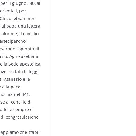
er il giugno 340, al
orientali, per
 Gli eusebiani non
 al papa una lettera
alunnie; il concilio
parteciparono
varono l’operato di
asio. Agli eusebiani
ella Sede apostolica,
ver violato le leggi
s. Atanasio e la
 alla pace.
iochia nel 341,
e al concilio di
ò difese sempre e
e di congratulazione
 sappiamo che stabilí