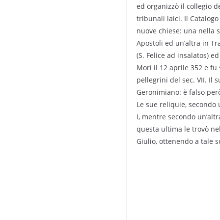
ed organizzò il collegio de
tribunali laici. Il Catalog
nuove chiese: una nella s
Apostoli ed un’altra in Tra
(S. Felice ad insalatos) ed
Morí il 12 aprile 352 e fu
pellegrini del sec. VII. I
Geronimiano: è falso però
Le sue reliquie, secondo 
I, mentre secondo un’altra
questa ultima le trovò nel
Giulio, ottenendo a tale s