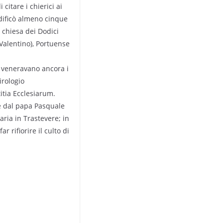
 citare i chierici ai
 edificò almeno cinque
 chiesa dei Dodici
. Valentino), Portuense
lo veneravano ancora i
irologio
itia Ecclesiarum.
de dal papa Pasquale
aria in Trastevere; in
r rifiorire il culto di