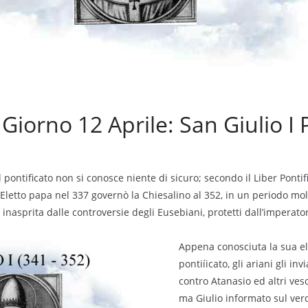
l Giorno 12 Aprile: San Giulio I
l pontificato non si conosce niente di sicuro; secondo il Liber Ponti
. Eletto papa nel 337 governò la Chiesalino al 352, in un periodo mol
 inasprita dalle controversie degli Eusebiani, protetti dall’imperato
Appena conosciuta la sua e
pontiíicato, gli ariani gli inv
contro Atanasio ed altri ves
ma Giulio informato sul vero