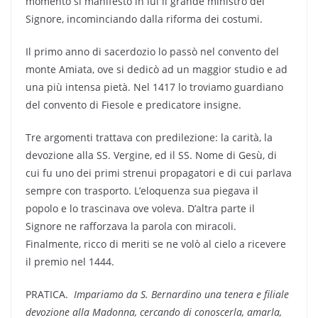
momento si manifestò in lui il grande ministro del
Signore, incominciando dalla riforma dei costumi.
Il primo anno di sacerdozio lo passò nel convento del
monte Amiata, ove si dedicò ad un maggior studio e ad
una più intensa pietà. Nel 1417 lo troviamo guardiano
del convento di Fiesole e predicatore insigne.
Tre argomenti trattava con predilezione: la carità, la
devozione alla SS. Vergine, ed il SS. Nome di Gesù, di
cui fu uno dei primi strenui propagatori e di cui parlava
sempre con trasporto. L’eloquenza sua piegava il
popolo e lo trascinava ove voleva. D’altra parte il
Signore ne rafforzava la parola con miracoli.
Finalmente, ricco di meriti se ne volò al cielo a ricevere
il premio nel 1444.
PRATICA. 
Impariamo da S. Bernardino una tenera e filiale
devozione alla Madonna, cercando di conoscerla, amarla,