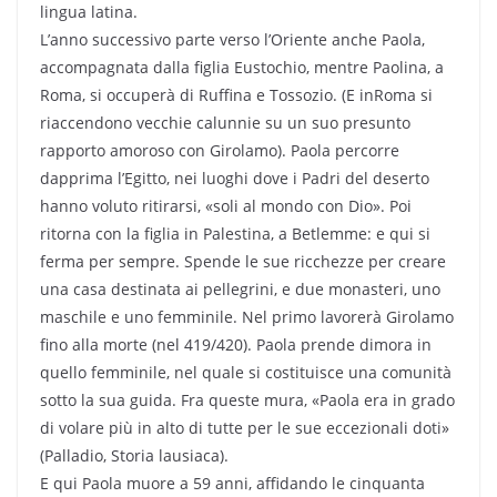
lingua latina.
L’anno successivo parte verso l’Oriente anche Paola,
accompagnata dalla figlia Eustochio, mentre Paolina, a
Roma, si occuperà di Ruffina e Tossozio. (E inRoma si
riaccendono vecchie calunnie su un suo presunto
rapporto amoroso con Girolamo). Paola percorre
dapprima l’Egitto, nei luoghi dove i Padri del deserto
hanno voluto ritirarsi, «soli al mondo con Dio». Poi
ritorna con la figlia in Palestina, a Betlemme: e qui si
ferma per sempre. Spende le sue ricchezze per creare
una casa destinata ai pellegrini, e due monasteri, uno
maschile e uno femminile. Nel primo lavorerà Girolamo
fino alla morte (nel 419/420). Paola prende dimora in
quello femminile, nel quale si costituisce una comunità
sotto la sua guida. Fra queste mura, «Paola era in grado
di volare più in alto di tutte per le sue eccezionali doti»
(Palladio, Storia lausiaca).
E qui Paola muore a 59 anni, affidando le cinquanta