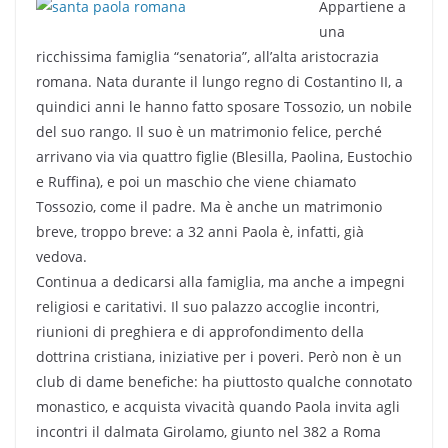
Appartiene a
una
ricchissima famiglia “senatoria”, all’alta aristocrazia
romana. Nata durante il lungo regno di Costantino II, a
quindici anni le hanno fatto sposare Tossozio, un nobile
del suo rango. Il suo è un matrimonio felice, perché
arrivano via via quattro figlie (Blesilla, Paolina, Eustochio
e Ruffina), e poi un maschio che viene chiamato
Tossozio, come il padre. Ma è anche un matrimonio
breve, troppo breve: a 32 anni Paola è, infatti, già
vedova.
Continua a dedicarsi alla famiglia, ma anche a impegni
religiosi e caritativi. Il suo palazzo accoglie incontri,
riunioni di preghiera e di approfondimento della
dottrina cristiana, iniziative per i poveri. Però non è un
club di dame benefiche: ha piuttosto qualche connotato
monastico, e acquista vivacità quando Paola invita agli
incontri il dalmata Girolamo, giunto nel 382 a Roma