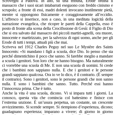
Scrovegni a Padova. In alto, su una tribuna, Erode ordina il
massacro che i suoi sicari intabarrati eseguono con freddo cinismo e
scrupolo; a fronte di essi, madri dolenti invocano inutilmente pietà,
mentre si oppongono fisicamente e coraggiosamente all’eccidio.
L’affresco si inserisce, non a caso, in una meditata logicità della
narrazione evangelica, che ricopre le pareti della Cappella, esso è
posto di fronte alla scena della Crocifissione di Gesù: il Figlio di Dio
che si era salvato dal massacro dei piccoli martiri-agnelli, ora muore,
innocente e martirizzato, per la salvezza di ogni uomo, anche per gli
Erode di tutti i tempi, attuali più che mai.
Scriveva nel 1912 Charles Peguy nel suo Le Mystère des Saints
Innocents: «Si mandano i figli a scuola, dice Dio. Io penso che sia
perché dimentichino il poco che sanno. Si farebbe meglio a mandare
a scuola i genitori. Son loro che ne hanno bisogno. Ma naturalmente
ci vorrebbe una scuola di Me. E non una scuola di uomini. Si crede
che i bambini non sappiano nulla. E che i genitori e le persone
grandi sappiano qualcosa. Ora io ve lo dico, è il contrario. (È sempre
il contrario). Sono i genitori, sono le persone grandi che non sanno
nulla. E sono i bambini che sanno. Tutto. Perché essi hanno
l’innocenza prima. Che è tutto.
Anche la vita è una scuola, dicono. Vi si impara tutti i giorni. La
conosco, questa vita che comincia col battesimo e finisce con
l’estrema unzione. È un’usura perpetua, un costante, un crescente
avvizzimento. Si scende sempre. Si riempiono d’esperienza, dicono;
guadagnano esperienza; imparano a vivere; di giorno in giorno