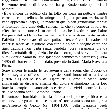
legge naturale si abbattano sull’infanzia, ma, come fecero le madri di
Betlemme, tentano di fare scudo fra gli Erode contemporanei e i
bambini.
«Èvvi ancora un soldato che ha tolto per forza un putto, e mentre
correndo con quello se lo stringe in sul petto per amazzarlo, se li
vede appiccata a’ capegli la madre di quello con grandissima rabbia;
e facendoli fare arco della schiena, fa che si conosca in loro tre
effetti bellissimi: uno è la morte del putto che si vede crepare, l’altro
l’impietà del soldato che per sentirsi tirare sì stranamente mostra
l’affetto del vendicarsi di esso putto, il terzo è che la madre, nel
veder la morte del figliuolo, con furia e dolore e sdegno cerca che
quel traditore non parta senza vendetta: cosa veramente più da
filosofo mirabile di giudizio che da pittore», così scrive nell’opera
Vite Giorgio Vasari nel suo splendido commento all’affresco (1486-
1490) di Domenico Ghirlandaio, presente in Santa Maria Novella a
Firenze.
Sono ancora le madri le protagoniste della scena che Duccio da
Buoninsegna ci offre sulla strage dei Santi Innocenti nella tavola
(1308-1311) del Museo dell’Opera del Duomo in Siena: sono
ammassate in disparte, affrante dal dolore e stringono fra le loro
braccia i corpicini martoriati; esse ricordano vividamente le icone
della Madonna con il Bambino Divino.
Il contrasto formidabile tra la ferocia del potere politico e la
tenerezza per gli affetti delle madri dà forma alla scena raffigurata
nell’affresco di Giotto (ca. 1304-1306) della Cappella degli