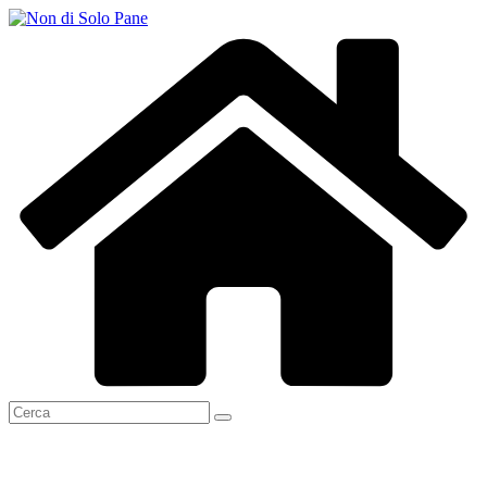
Salta
al
contenuto