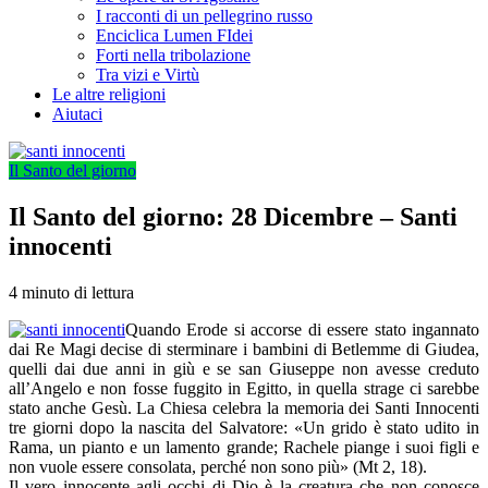
I racconti di un pellegrino russo
Enciclica Lumen FIdei
Forti nella tribolazione
Tra vizi e Virtù
Le altre religioni
Aiutaci
Il Santo del giorno
Il Santo del giorno: 28 Dicembre – Santi
innocenti
4 minuto di lettura
Quando Erode si accorse di essere stato ingannato
dai Re Magi decise di sterminare i bambini di Betlemme di Giudea,
quelli dai due anni in giù e se san Giuseppe non avesse creduto
all’Angelo e non fosse fuggito in Egitto, in quella strage ci sarebbe
stato anche Gesù. La Chiesa celebra la memoria dei Santi Innocenti
tre giorni dopo la nascita del Salvatore: «Un grido è stato udito in
Rama, un pianto e un lamento grande; Rachele piange i suoi figli e
non vuole essere consolata, perché non sono più» (Mt 2, 18).
Il vero innocente agli occhi di Dio è la creatura che non conosce