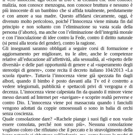
malizia, non conosce menzogna, non conosce bruttura e nessuno è
più innocente di un bambino che si affida totalmente, perdutamente
e con amore a sua madre. Questo affidarsi ciecamente, oggi, è
divenuto molto pericoloso, poiché l’Innocenza viene minata fin dal
principio e non soltanto con l’eliminazione su vasta scala della
persona (l’aborto), ma anche con l’eliminazione dell’integrità morale
e con l’inoculazione di idee contro la Fede, contro il diritto naturale
(si pensi alla teoria del gender), contro la ragione.
Gli insegnanti saranno obbligati a seguire corsi di formazione e
aggiornamento per migliorare, tra le altre, anche le competenze
relative all’educazione all’affettività, alla sessualità, al «rispetto delle
diversità» e delle pari opportunità di genere e al «superamento degli
stereotipi di genere», come recita il decreto italiano 104/2013 «La
scuola riparte». Tuttavia l’innocenza viene già spezzata fin dagli
albori, quando il bimbo è posto davanti alla Tv ed è costretto a
vedere telegiornali, pubblicità e spettacoli privi di vergogna e di
decenza. L’innocenza viene calpestata fin da quando il minore viene
messo davanti ad Internet per «navigare» e scoprire realtà perverse e
contro Dio. L’innocenza viene poi massacrata quando i fanciulli
vengono adottati da coppie omosessuali o sono in balia di orchi
senza coscienza.
Quale consolazione dare? «Rachele piange i suoi figli e non vuole
essere consolata, perché non sono più». Nessuna consolazione
vogliono coloro che rifiutano che il peccato e lo stravolgimento della