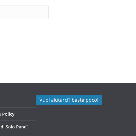
Vuoi aiutarci? basta poco!
 Policy
di Solo Pane”