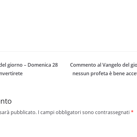
el giorno – Domenica 28
Commento al Vangelo del gio
nvertirete
nessun profeta è bene accet
ento
 sarà pubblicato.
I campi obbligatori sono contrassegnati
*