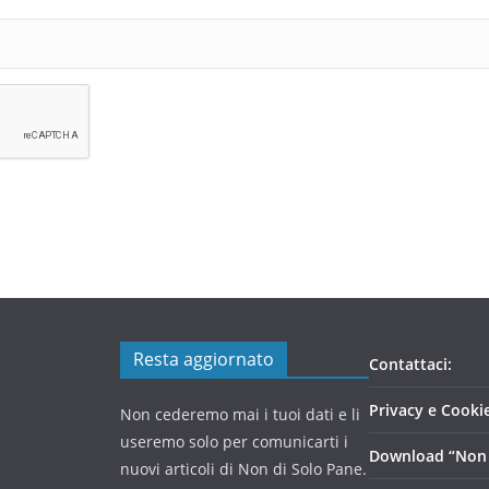
Resta aggiornato
Contattaci:
Privacy e Cookie
Non cederemo mai i tuoi dati e li
useremo solo per comunicarti i
Download “Non 
nuovi articoli di Non di Solo Pane.