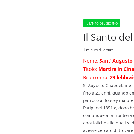
IL SANTO DEL GIORNO
Il Santo de
1 minuto di lettura
Nome:
Sant’ Augusto
Titolo:
Martire in Cin
Ricorrenza:
29 febbrai
S. Augusto Chapdelaine n
fino a 20 anni, quando e
parroco a Boucey ma prest
Parigi nel 1851 e, dopo b
comunque alla frontiera d
apostoliche alle quali si
avesse cercato di trovare 