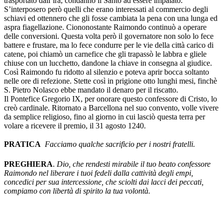
trasportato dall’ira, condannò il Santo ad essere impalato.
S’interposero però quelli che erano interessati al commercio degli
schiavi ed ottennero che gli fosse cambiata la pena con una lunga ed
aspra fiagellazione. Ciononostante Raimondo continuò a operare
delle conversioni. Questa volta però il governatore non solo lo fece
battere e frustare, ma lo fece condurre per le vie della città carico di
catene, poi chiamò un carnefice che gli trapassò le labbra e gliele
chiuse con un lucchetto, dandone la chiave in consegna al giudice.
Così Raimondo fu ridotto al silenzio e poteva aprir bocca soltanto
nelle ore di refezione. Stette così in prigione otto lunghi mesi, finchè
S. Pietro Nolasco ebbe mandato il denaro per il riscatto.
Il Pontefice Gregorio IX, per onorare questo confessore di Cristo, lo
creò cardinale. Ritornato a Barcellona nel suo convento, volle vivere
da semplice religioso, fino al giorno in cui lasciò questa terra per
volare a ricevere il premio, il 31 agosto 1240.
PRATICA

Facciamo qualche sacrificio per i nostri fratelli.
PREGHIERA
.
Dio, che rendesti mirabile il tuo beato confessore
Raimondo nel liberare i tuoi fedeli dalla cattività degli empi,
concedici per sua intercessione, che sciolti dai lacci dei peccati,
compiamo con libertà di spirito la tua volontà.