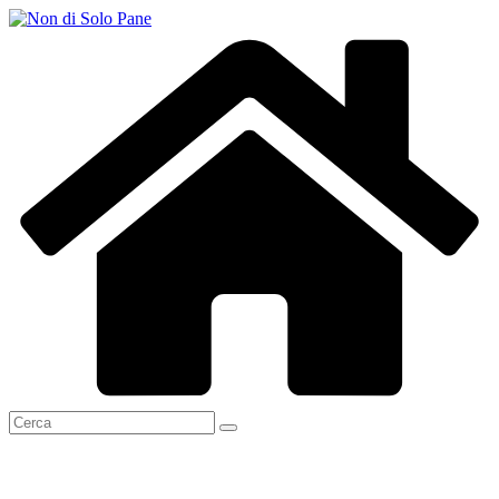
Salta
al
contenuto