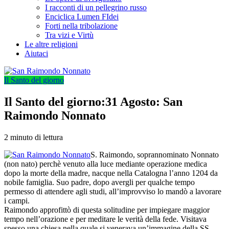
I racconti di un pellegrino russo
Enciclica Lumen FIdei
Forti nella tribolazione
Tra vizi e Virtù
Le altre religioni
Aiutaci
Il Santo del giorno
Il Santo del giorno:31 Agosto: San
Raimondo Nonnato
2 minuto di lettura
S. Raimondo, soprannominato Nonnato
(non nato) perchè venuto alla luce mediante operazione medica
dopo la morte della madre, nacque nella Catalogna l’anno 1204 da
nobile famiglia. Suo padre, dopo avergli per qualche tempo
permesso di attendere agli studi, all’improvviso lo mandò a lavorare
i campi.
Raimondo approfittò di questa solitudine per impiegare maggior
tempo nell’orazione e per meditare le verità della fede. Visitava
spesso una chiesa nella quale si venerava un’immagine della SS.