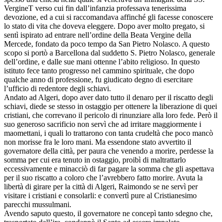
VergineT verso cui fin dall’infanzia professava tenerissima
devozione, ed a cui si raccomandava affinché gli facesse conoscere
lo stato di vita che doveva eleggere. Dopo aver molto pregato, si
sentì ispirato ad entrare nell’ordine della Beata Vergine della
Mercede, fondato da poco tempo da San Pietro Nolasco. A questo
scopo si portò a Barcellona dal suddetto S. Pietro Nolasco, generale
dell’ordine, e dalle sue mani ottenne l’abito religioso. In questo
istituto fece tanto progresso nel cammino spirituale, che dopo
qualche anno di professione, fu giudicato degno di esercitare
l’ufficio di redentore degli schiavi.
Andato ad Algeri, dopo aver dato tutto il denaro per il riscatto degli
schiavi, diede se stesso in ostaggio per ottenere la liberazione di quei
cristiani, che correvano il pericolo di rinunziare alla loro fede. Però il
suo generoso sacrificio non servì che ad irritare maggiormente i
maomettani, i quali lo trattarono con tanta crudeltà che poco mancò
non morisse fra le loro mani. Ma essendone stato avvertito il
governatore della città, per paura che venendo a morire, perdesse la
somma per cui era tenuto in ostaggio, proibì di maltrattarlo
eccessivamente e minacciò di far pagare la somma che gli aspettava
per il suo riscatto a coloro che l’avrebbero fatto morire. Avuta la
libertà di girare per la città di Algeri, Raimondo se ne servì per
visitare i cristiani e consolarli: e convertì pure al Cristianesimo
parecchi mussulmani.
Avendo saputo questo, il governatore ne concepì tanto sdegno che,