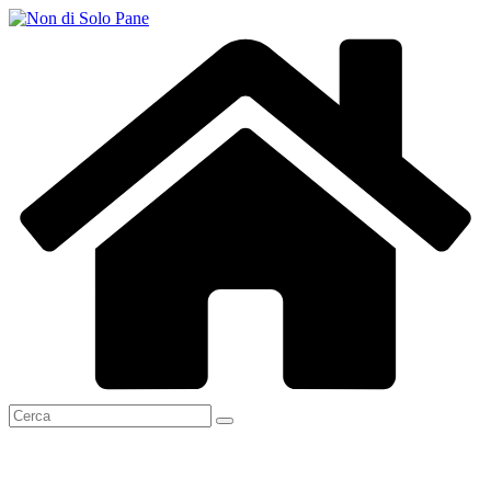
Salta
al
contenuto