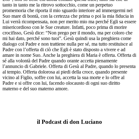
tanto in tanto me la ritrovo sottocchio, come un perpetuo
promemoria che riporta il mio sguardo interiore ad immergermi nel
Suo mare di bontà, con la certezza che prima o poi la mia fiducia in
Lui verrà ricompensata, non per merito mio ma perché Egli sa essere
misericordioso con le Sue creature. Infatti, poco prima di morire
crocifisso, Gesù dice: “Non prego per il mondo, ma per coloro che
mi hai dato, perché sono tuoi”. Gesù quindi usa la preghiera come
dialogo col Padre e non trattiene nulla per sé, ma tutto restituisce al
Padre con l’offerta di ciò che Egli è stato disposto a vivere e ad
amare in nome Suo. Anche la preghiera di Maria è offerta. Offerta di
sé alla volontà del Padre quando orante accetta pienamente
l’annuncio di Gabriele. Offerta di Gesù al Padre, quando lo presenta
al tempio. Offerta dolorosa ai piedi della croce, quando presente
vicino al Figlio, soffre con lui, accetta la sua morte e lo offre al
Padre e si offre con lui, facendo olocausto di ogni suo diritto
materno e del suo materno amore.
il Podcast di don Luciano