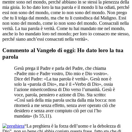
mentre sono nel mondo, perché abbiano in se stessi la pienezza della
mia gioia. Io ho dato loro la tua parola e il mondo li ha odiati, perché
essi non sono del mondo, come io non sono del mondo. Non prego
che tu li tolga dal mondo, ma che tu li custodisca dal Maligno. Essi
non sono del mondo, come io non sono del mondo. Consacrali nella
verità. La tua parola è verità. Come tu hai mandato me nel mondo,
anche io ho mandato loro nel mondo; per loro io consacro me stesso,
perché siano anch’essi consacrati nella verità».
Commento al Vangelo di oggi: Ho dato loro la tua
parola
Gesù prega il Padre e parla del Padre, che chiama
«Padre mio e Padre vostro, Dio mio e Dio vostro».
Dice del Padre: «La tua parola è verità». Gesù non è
solo la «parola di Dio», ma è il «Verbo di Dio», ossia
l’azione misericordiosa di Dio verso l’umanità. Gesù è
voce, parola, pensiero e azione di Dio. Sta scritto:
«Così sarà della mia parola uscita dalla mia bocca: non
ritornerà a me senza effetto, senza aver operato ciò che
desidero e senza aver compiuto ciò per cui l’ho
mandata» (Is 55,11).
“La preghiera è la forza dell’uomo e la debolezza di
Dio”, non so bene chi abbia coniato questa frase, fatto sta che di