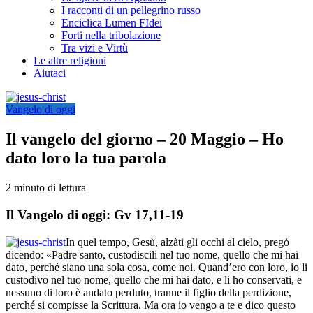
I racconti di un pellegrino russo
Enciclica Lumen FIdei
Forti nella tribolazione
Tra vizi e Virtù
Le altre religioni
Aiutaci
Vangelo di oggi
Il vangelo del giorno – 20 Maggio – Ho
dato loro la tua parola
2 minuto di lettura
Il Vangelo di oggi: Gv 17,11-19
In quel tempo, Gesù, alzàti gli occhi al cielo, pregò
dicendo: «Padre santo, custodiscili nel tuo nome, quello che mi hai
dato, perché siano una sola cosa, come noi. Quand’ero con loro, io li
custodivo nel tuo nome, quello che mi hai dato, e li ho conservati, e
nessuno di loro è andato perduto, tranne il figlio della perdizione,
perché si compisse la Scrittura. Ma ora io vengo a te e dico questo