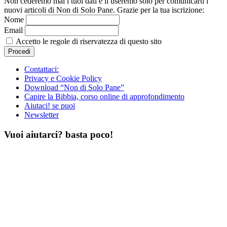
Non cederemo mai i tuoi dati e li useremo solo per comunicarti i
nuovi articoli di Non di Solo Pane. Grazie per la tua iscrizione:
Nome
Email
Accetto le regole di riservatezza di questo sito
Contattaci:
Privacy e Cookie Policy
Download “Non di Solo Pane”
Capire la Bibbia, corso online di approfondimento
Aiutaci! se puoi
Newsletter
Vuoi aiutarci? basta poco!