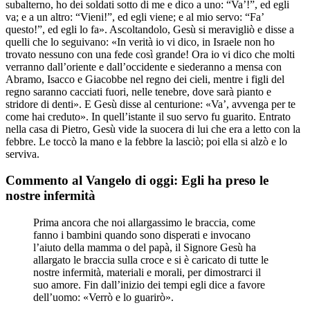
subalterno, ho dei soldati sotto di me e dico a uno: “Va’!”, ed egli
va; e a un altro: “Vieni!”, ed egli viene; e al mio servo: “Fa’
questo!”, ed egli lo fa». Ascoltandolo, Gesù si meravigliò e disse a
quelli che lo seguivano: «In verità io vi dico, in Israele non ho
trovato nessuno con una fede così grande! Ora io vi dico che molti
verranno dall’oriente e dall’occidente e siederanno a mensa con
Abramo, Isacco e Giacobbe nel regno dei cieli, mentre i figli del
regno saranno cacciati fuori, nelle tenebre, dove sarà pianto e
stridore di denti». E Gesù disse al centurione: «Va’, avvenga per te
come hai creduto». In quell’istante il suo servo fu guarito. Entrato
nella casa di Pietro, Gesù vide la suocera di lui che era a letto con la
febbre. Le toccò la mano e la febbre la lasciò; poi ella si alzò e lo
serviva.
Commento al Vangelo di oggi: Egli ha preso le
nostre infermità
Prima ancora che noi allargassimo le braccia, come
fanno i bambini quando sono disperati e invocano
l’aiuto della mamma o del papà, il Signore Gesù ha
allargato le braccia sulla croce e si è caricato di tutte le
nostre infermità, materiali e morali, per dimostrarci il
suo amore. Fin dall’inizio dei tempi egli dice a favore
dell’uomo: «Verrò e lo guarirò».