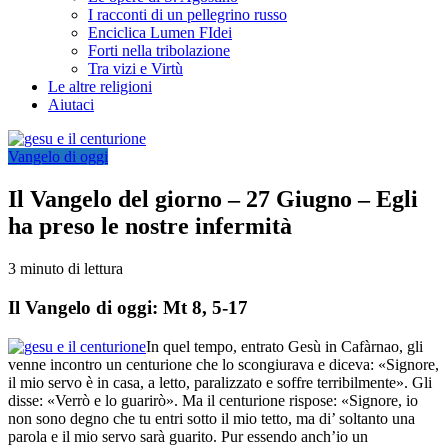
I racconti di un pellegrino russo
Enciclica Lumen FIdei
Forti nella tribolazione
Tra vizi e Virtù
Le altre religioni
Aiutaci
Vangelo di oggi
Il Vangelo del giorno – 27 Giugno – Egli
ha preso le nostre infermità
3 minuto di lettura
Il Vangelo di oggi: Mt 8, 5-17
In quel tempo, entrato Gesù in Cafàrnao, gli
venne incontro un centurione che lo scongiurava e diceva: «Signore,
il mio servo è in casa, a letto, paralizzato e soffre terribilmente». Gli
disse: «Verrò e lo guarirò». Ma il centurione rispose: «Signore, io
non sono degno che tu entri sotto il mio tetto, ma di’ soltanto una
parola e il mio servo sarà guarito. Pur essendo anch’io un