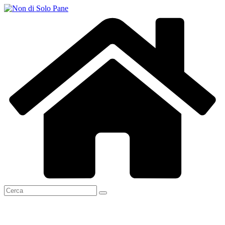
Salta
al
contenuto