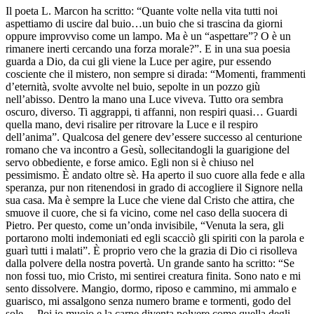
Il poeta L. Marcon ha scritto: “Quante volte nella vita tutti noi
aspettiamo di uscire dal buio…un buio che si trascina da giorni
oppure improvviso come un lampo. Ma è un “aspettare”? O è un
rimanere inerti cercando una forza morale?”. E in una sua poesia
guarda a Dio, da cui gli viene la Luce per agire, pur essendo
cosciente che il mistero, non sempre si dirada: “Momenti, frammenti
d’eternità, svolte avvolte nel buio, sepolte in un pozzo giù
nell’abisso. Dentro la mano una Luce viveva. Tutto ora sembra
oscuro, diverso. Ti aggrappi, ti affanni, non respiri quasi… Guardi
quella mano, devi risalire per ritrovare la Luce e il respiro
dell’anima”. Qualcosa del genere dev’essere successo al centurione
romano che va incontro a Gesù, sollecitandogli la guarigione del
servo obbediente, e forse amico. Egli non si è chiuso nel
pessimismo. È andato oltre sè. Ha aperto il suo cuore alla fede e alla
speranza, pur non ritenendosi in grado di accogliere il Signore nella
sua casa. Ma è sempre la Luce che viene dal Cristo che attira, che
smuove il cuore, che si fa vicino, come nel caso della suocera di
Pietro. Per questo, come un’onda invisibile, “Venuta la sera, gli
portarono molti indemoniati ed egli scacciò gli spiriti con la parola e
guarì tutti i malati”. È proprio vero che la grazia di Dio ci risolleva
dalla polvere della nostra povertà. Un grande santo ha scritto: “Se
non fossi tuo, mio Cristo, mi sentirei creatura finita. Sono nato e mi
sento dissolvere. Mangio, dormo, riposo e cammino, mi ammalo e
guarisco, mi assalgono senza numero brame e tormenti, godo del
sole… Poi io muoio e la carne diventa polvere come quella degli