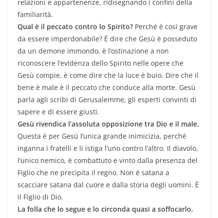
relazioni e appartenenze, ridisegnando i confini della
familiarità.
Qual è il peccato contro lo Spirito?
Perché è così grave
da essere imperdonabile? È dire che Gesù è posseduto
da un demone immondo, è l’ostinazione a non
riconoscere l’evidenza dello Spirito nelle opere che
Gesù compie, è come dire che la luce è buio. Dire che il
bene è male è il peccato che conduce alla morte. Gesù
parla agli scribi di Gerusalemme, gli esperti convinti di
sapere e di essere giusti.
Gesù rivendica l’assoluta opposizione tra Dio e il male.
Questa è per Gesù l’unica grande inimicizia, perché
inganna i fratelli e li istiga l’uno contro l’altro. Il diavolo,
l’unico nemico, è combattuto e vinto dalla presenza del
Figlio che ne precipita il regno. Non è satana a
scacciare satana dal cuore e dalla storia degli uomini. È
il Figlio di Dio.
La folla che lo segue e lo circonda quasi a soffocarlo,