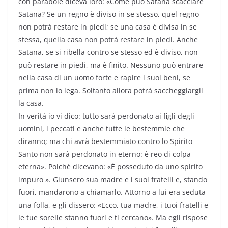
con parabole diceva loro: «Come può Satana scacciare
Satana? Se un regno è diviso in se stesso, quel regno
non potrà restare in piedi; se una casa è divisa in se
stessa, quella casa non potrà restare in piedi. Anche
Satana, se si ribella contro se stesso ed è diviso, non
può restare in piedi, ma è finito. Nessuno può entrare
nella casa di un uomo forte e rapire i suoi beni, se
prima non lo lega. Soltanto allora potrà saccheggiargli
la casa.
In verità io vi dico: tutto sarà perdonato ai figli degli
uomini, i peccati e anche tutte le bestemmie che
diranno; ma chi avrà bestemmiato contro lo Spirito
Santo non sarà perdonato in eterno: è reo di colpa
eterna». Poiché dicevano: «È posseduto da uno spirito
impuro ». Giunsero sua madre e i suoi fratelli e, stando
fuori, mandarono a chiamarlo. Attorno a lui era seduta
una folla, e gli dissero: «Ecco, tua madre, i tuoi fratelli e
le tue sorelle stanno fuori e ti cercano». Ma egli rispose