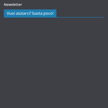
Newsletter
Vuoi aiutarci? basta poco!