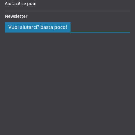
Aiutaci! se puoi
Newsletter
Vuoi aiutarci? basta poco!