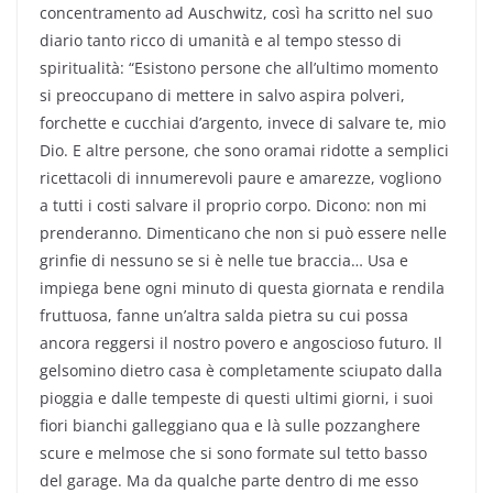
concentramento ad Auschwitz, così ha scritto nel suo
diario tanto ricco di umanità e al tempo stesso di
spiritualità: “Esistono persone che all’ultimo momento
si preoccupano di mettere in salvo aspira polveri,
forchette e cucchiai d’argento, invece di salvare te, mio
Dio. E altre persone, che sono oramai ridotte a semplici
ricettacoli di innumerevoli paure e amarezze, vogliono
a tutti i costi salvare il proprio corpo. Dicono: non mi
prenderanno. Dimenticano che non si può essere nelle
grinfie di nessuno se si è nelle tue braccia… Usa e
impiega bene ogni minuto di questa giornata e rendila
fruttuosa, fanne un’altra salda pietra su cui possa
ancora reggersi il nostro povero e angoscioso futuro. Il
gelsomino dietro casa è completamente sciupato dalla
pioggia e dalle tempeste di questi ultimi giorni, i suoi
fiori bianchi galleggiano qua e là sulle pozzanghere
scure e melmose che si sono formate sul tetto basso
del garage. Ma da qualche parte dentro di me esso