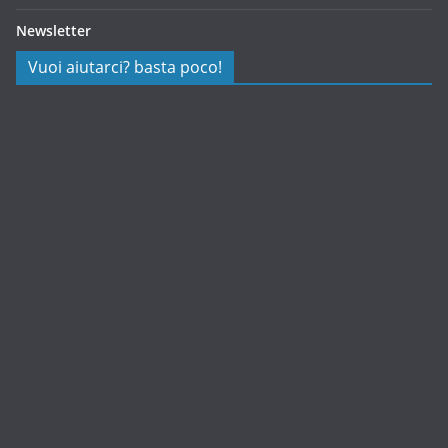
Newsletter
Vuoi aiutarci? basta poco!