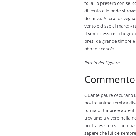
folla, lo presero con sé,
di vento e le onde si rov
dormiva. Allora lo sveglia
vento e disse al mare: «Ta
Il vento cessò e ci fu gr
presi da grande timore e s
obbediscono?».
Parola del Signore
Commento
Quante paure oscurano la
nostro animo sembra diven
forma di timore e apre il
troviamo a vivere nella no
nostra esistenza; non bas
sapere che lui c’è sempre