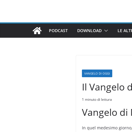
Salta
al
contenuto
PODCAST
DOWNLOAD
LE ALT
VANGELO DI OGGI
Il Vangelo 
1 minuto di lettura
Vangelo di 
In quel medesimo giorno, v