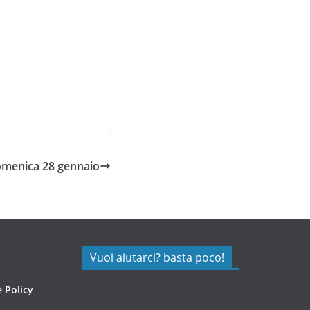
Domenica 28 gennaio
Vuoi aiutarci? basta poco!
 Policy