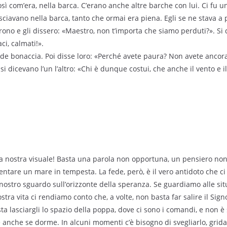
 così com’era, nella barca. C’erano anche altre barche con lui. Ci fu
esciavano nella barca, tanto che ormai era piena. Egli se ne stava a 
rono e gli dissero: «Maestro, non t’importa che siamo perduti?». Si 
ci, calmati!».
ande bonaccia. Poi disse loro: «Perché avete paura? Non avete ancor
i dicevano l’un l’altro: «Chi è dunque costui, che anche il vento e i
 nostra visuale! Basta una parola non opportuna, un pensiero non 
tare un mare in tempesta. La fede, però, è il vero antidoto che ci
 nostro sguardo sull’orizzonte della speranza. Se guardiamo alle sit
stra vita ci rendiamo conto che, a volte, non basta far salire il Sign
ta lasciargli lo spazio della poppa, dove ci sono i comandi, e non è
 anche se dorme. In alcuni momenti c’è bisogno di svegliarlo, gridarg