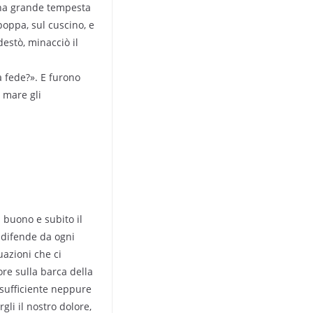
 una grande tempesta
poppa, sul cuscino, e
destò, minacciò il
a fede?». E furono
l mare gli
buono e subito il
 difende da ogni
uazioni che ci
ore sulla barca della
 sufficiente neppure
li il nostro dolore,