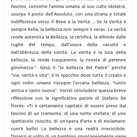
fascino, converte l’anima umana al suo culto idolatra,
usurpa il posto dell’Assoluto, con una strana e totale
indifferenza verso il Bene e la Verità … Se la Verità è
sempre bella, la bellezza non sempre è vera». La verità
rende autentica la Bellezza, la certifica, la difende dalle
rughe del tempo, dall’usura della vacuità e
dall’ebbrezza della vanità. La verità è la luce della
bellezza, la rende trasparente, la riveste di perenne
giovinezza.”. Gesù è “la bellezza del Padre” perché
“via, verità e vita”; è lo specchio dove tutto il creato e
ogni volto umano riscopre l’arcana bellezza, “tanto
antica e tanto nuova”. Vorrei concludere questa breve
riflessione con le significative parole di Stefano De
Fiores: «Ti è certamente capitato di essere preso dal
fascino di un tramonto, di una notte stellata, di uno
spettacolo riuscito, di un’opera d’arte e di esclamare:
com’è bello! La bellezza è una realtà irresistibile.
Dinanzi al volto di un bambino spontaneamente viene