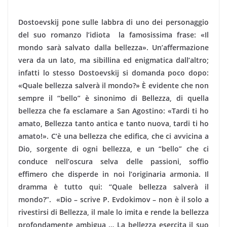
Dostoevskij pone sulle labbra di uno dei personaggio
del suo romanzo l’idiota la famosissima frase: «Il
mondo sarà salvato dalla bellezza». Un’affermazione
vera da un lato, ma sibillina ed enigmatica dall’altro;
infatti lo stesso Dostoevskij si domanda poco dopo:
«Quale bellezza salverà il mondo?» È evidente che non
sempre il “bello” è sinonimo di Bellezza, di quella
bellezza che fa esclamare a San Agostino: «Tardi ti ho
amato, Bellezza tanto antica e tanto nuova, tardi ti ho
amato!». C’è una bellezza che edifica, che ci avvicina a
Dio, sorgente di ogni bellezza, e un “bello” che ci
conduce nell’oscura selva delle passioni, soffio
effimero che disperde in noi l’originaria armonia. Il
dramma è tutto qui: “Quale bellezza salverà il
mondo?”. «Dio – scrive P. Evdokimov – non è il solo a
rivestirsi di Bellezza, il male lo imita e rende la bellezza
profondamente ambigua … La bellezza esercita il suo