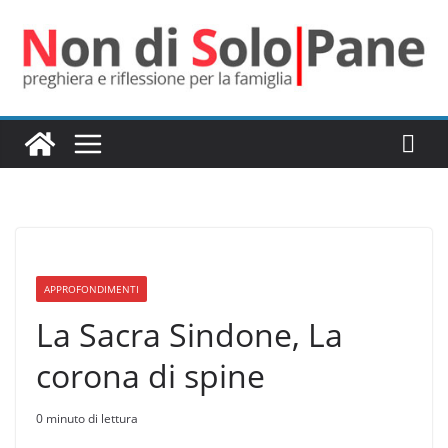
Salta
al
contenuto
APPROFONDIMENTI
La Sacra Sindone, La
corona di spine
0 minuto di lettura