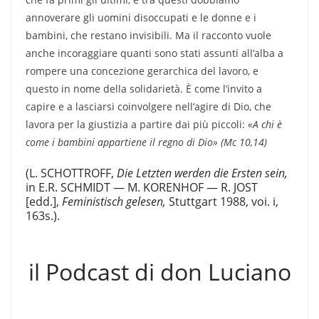
annoverare gli uomini disoccupati e le donne e i
bambini, che restano invisibili. Ma il racconto vuole
anche incoraggiare quanti sono stati as­sunti all’alba a
rompere una concezione gerarchica del lavoro, e
questo in nome della solidarietà. È come l’invito a
capire e a la­sciarsi coinvolgere nell’agire di Dio, che
lavora per la giustizia a partire dai più piccoli:
«A
chi è
come i bambini appartiene il re­gno di Dio» (Mc 10,14)
(L. SCHOTTROFF,
Die Letzten werden die Ersten sein,
in E.R. SCHMIDT — M. KORENHOF — R. JOST
[edd.],
Feministisch gelesen,
Stuttgart 1988, voi. i,
163s.).
il Podcast di don Luciano