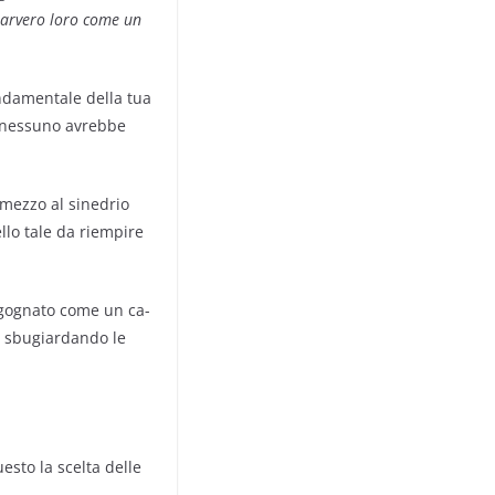
 parvero loro come un
ondamentale della tua
e nessuno avrebbe
 mezzo al sinedrio
cello tale da riempire
ergognato come un ca­
e sbugiardando le
uesto la scelta delle