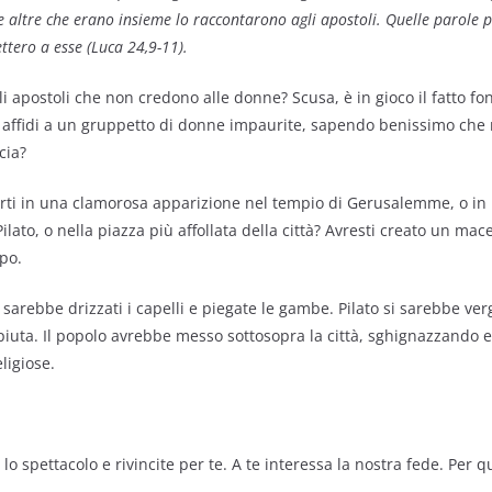
 altre che erano in­sieme lo raccontarono agli apostoli. Quelle parole
tero a esse (Luca 24,9-11).
i apostoli che non credono al­le donne? Scusa, è in gioco il fatto f
o affidi a un gruppetto di donne impaurite, sapendo benissimo ch
cia?
rti in una clamorosa apparizio­ne nel tempio di Gerusalemme, o in
 Pilato, o nella piazza più affollata del­la città? Avresti creato un ma
po.
 sarebbe drizzati i capelli e piegate le gambe. Pilato si sarebbe v
piuta. Il popolo avrebbe messo sottosopra la città, sghignazzando 
eligiose.
 lo spettacolo e rivincite per te. A te interessa la nostra fede. Per q
.