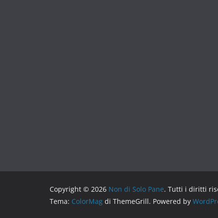
Copyright © 2026
Non di Solo Pane
. Tutti i diritti ri
Tema:
ColorMag
di ThemeGrill. Powered by
WordPr