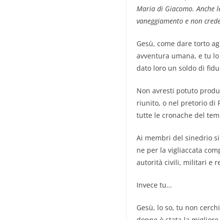
Maria di Giacomo. Anche le
vaneggiamento e non credet
Gesù, come dare torto agl
avven­tura umana, e tu l
dato loro un soldo di fidu
Non avresti potuto produ
riu­nito, o nel pretorio di
tutte le cronache del tem
Ai membri del sinedrio si
ne per la vigliaccata com
auto­rità civili, militari e r
Invece tu…
Gesù, lo so, tu non cerchi
donne è stata la migliore