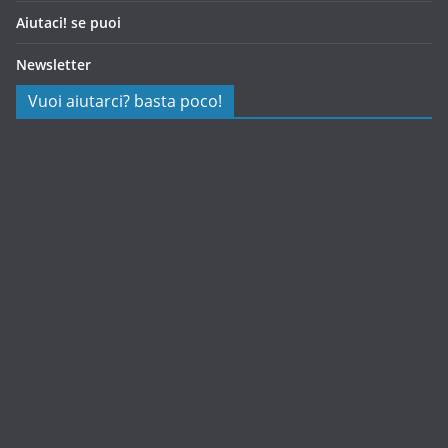
Aiutaci! se puoi
Newsletter
Vuoi aiutarci? basta poco!