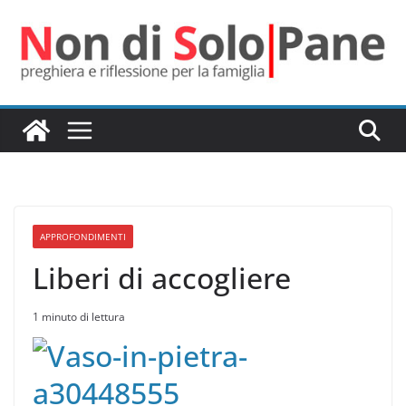
Salta
al
contenuto
APPROFONDIMENTI
Liberi di accogliere
1 minuto di lettura