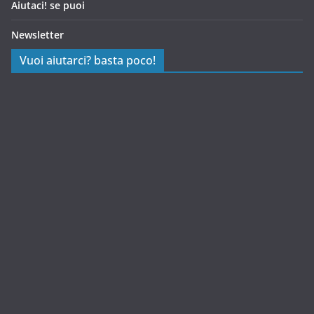
Aiutaci! se puoi
Newsletter
Vuoi aiutarci? basta poco!